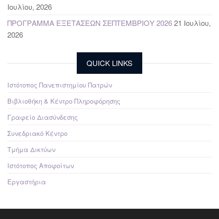
Ιουλίου, 2026
ΠΡΟΓΡΑΜΜΑ ΕΞΕΤΑΣΕΩΝ ΣΕΠΤΕΜΒΡΙΟΥ 2026
21 Ιουλίου,
2026
QUICK LINKS
Ιστότοπος Πανεπιστημίου Πατρών
Βιβλιοθήκη & Κέντρο Πληροφόρησης
Γραφείο Διασύνδεσης
Συνεδριακό Κέντρο
Τμήμα Δικτύων
Ιστότοπος Αποφοίτων
Εργαστήρια