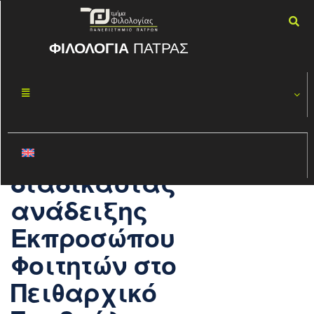
ΦΙΛΟΛΟΓΙΑ
ΠΑΤΡΑΣ
Ανακήρυξη
ΝΟΈ
20
υποψηφίων/
2025
ψηφοδέλτιο
εκλογικής
διαδικασίας
ανάδειξης
Εκπροσώπου
Φοιτητών στο
Πειθαρχικό