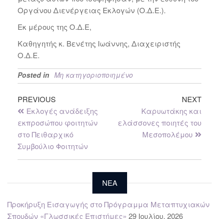
Οργάνου Διενέργειας Εκλογών (Ο.Δ.Ε.).
Εκ μέρους της Ο.Δ.Ε,
Καθηγητής κ. Βενέτης Ιωάννης, Διαχειριστής
Ο.Δ.Ε.
Posted in
Μη κατηγοριοποιημένο
PREVIOUS
NEXT
Εκλογές ανάδειξης
Καρυωτάκης και
εκπροσώπου φοιτητών
ελάσσονες ποιητές του
στο Πειθαρχικό
Μεσοπολέμου
Συμβούλιο Φοιτητών
NEA
Προκήρυξη Εισαγωγής στο Πρόγραμμα Μεταπτυχιακών
Σπουδών «Γλωσσικές Επιστήμες»
29 Ιουλίου, 2026