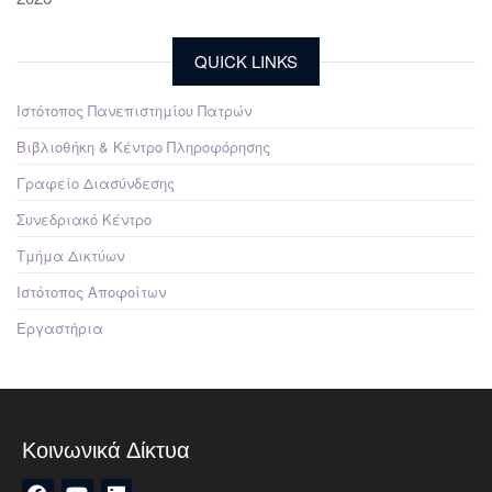
QUICK LINKS
Ιστότοπος Πανεπιστημίου Πατρών
Βιβλιοθήκη & Κέντρο Πληροφόρησης
Γραφείο Διασύνδεσης
Συνεδριακό Κέντρο
Τμήμα Δικτύων
Ιστότοπος Αποφοίτων
Εργαστήρια
Κοινωνικά Δίκτυα