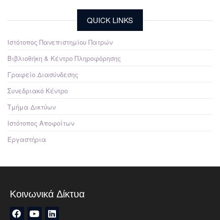
QUICK LINKS
Ιστότοπος Πανεπιστημίου Πατρών
Βιβλιοθήκη & Κέντρο Πληροφόρησης
Γραφείο Διασύνδεσης
Συνεδριακό Κέντρο
Τμήμα Δικτύων
Ιστότοπος Αποφοίτων
Εργαστήρια
Κοινωνικά Δίκτυα