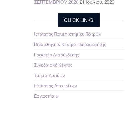
ΣΕΠΤΕΜΒΡΙΟΥ 2026
21 Ιουλίου, 2026
QUICK LINKS
Ιστότοπος Πανεπιστημίου Πατρών
Βιβλιοθήκη & Κέντρο Πληροφόρησης
Γραφείο Διασύνδεσης
Συνεδριακό Κέντρο
Τμήμα Δικτύων
Ιστότοπος Αποφοίτων
Εργαστήρια