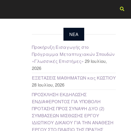
NEA
Προκήρυξη Εισαγωγής στο
Πρόγραμμα Μεταπτυχιακών Σπουδών
«Γλωσσικές Επιστήμες»
29 Ιουλίου,
2026
ΕΞΕΤΑΣΕΙΣ ΜΑΘΗΜΑΤΩΝ κας ΚΩΣΤΙΟΥ
28 Ιουλίου, 2026
ΠΡΟΣΚΛΗΣΗ ΕΚΔΗΛΩΣΗΣ
ΕΝΔΙΑΦΕΡΟΝΤΟΣ ΓΙΑ ΥΠΟΒΟΛΗ
ΠΡΟΤΑΣΗΣ ΠΡΟΣ ΣΥΝΑΨΗ ΔΥΟ (2)
ΣΥΜΒΑΣΕΩΝ ΜΙΣΘΩΣΗΣ ΕΡΓΟΥ
ΙΔΙΩΤΙΚΟΥ ΔΙΚΑΙΟΥ ΓΙΑ ΤΗΝ ΑΝΑΘΕΣΗ
ΕΡΓΟΥ ΣΤΟ ΠΛΑΙΣΙΟ ΤΗΣ ΠΡΑΞΗΣ