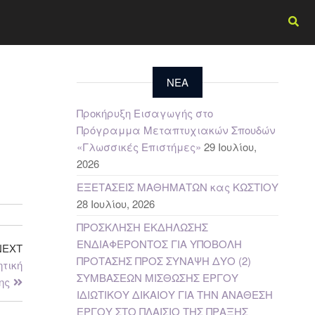
NEA
Προκήρυξη Εισαγωγής στο
Πρόγραμμα Μεταπτυχιακών Σπουδών
«Γλωσσικές Επιστήμες»
29 Ιουλίου,
2026
ΕΞΕΤΑΣΕΙΣ ΜΑΘΗΜΑΤΩΝ κας ΚΩΣΤΙΟΥ
28 Ιουλίου, 2026
ΠΡΟΣΚΛΗΣΗ ΕΚΔΗΛΩΣΗΣ
ΕΝΔΙΑΦΕΡΟΝΤΟΣ ΓΙΑ ΥΠΟΒΟΛΗ
NEXT
ΠΡΟΤΑΣΗΣ ΠΡΟΣ ΣΥΝΑΨΗ ΔΥΟ (2)
τική
ΣΥΜΒΑΣΕΩΝ ΜΙΣΘΩΣΗΣ ΕΡΓΟΥ
ης
ΙΔΙΩΤΙΚΟΥ ΔΙΚΑΙΟΥ ΓΙΑ ΤΗΝ ΑΝΑΘΕΣΗ
ΕΡΓΟΥ ΣΤΟ ΠΛΑΙΣΙΟ ΤΗΣ ΠΡΑΞΗΣ