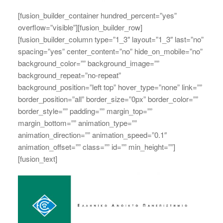
[fusion_builder_container hundred_percent=”yes”
overflow=”visible”][fusion_builder_row]
[fusion_builder_column type=”1_3″ layout=”1_3″ last=”no”
spacing=”yes” center_content=”no” hide_on_mobile=”no”
background_color=”” background_image=””
background_repeat=”no-repeat”
background_position=”left top” hover_type=”none” link=””
border_position=”all” border_size=”0px” border_color=””
border_style=”” padding=”” margin_top=””
margin_bottom=”” animation_type=””
animation_direction=”” animation_speed=”0.1″
animation_offset=”” class=”” id=”” min_height=””]
[fusion_text]