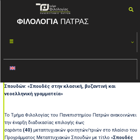
ΦΙΛΟΛΟΓΙΑ
ΠΑΤΡΑΣ
ΠΜΣ Σπουδές στην
κλασική, βυζαντινή και
νεοελληνική γραμματεία
Προκήρυξη Εισαγωγής στο Πρόγραμμα Μεταπτυχιακών
Σπουδών: «Σπουδές στην κλασική, βυζαντινή και
νεοελληνική γραμματεία»
Το Τμήμα Φιλολογίας του Πανεπιστημίου Πατρών ανακοινώνει
την έναρξη διαδικασίας επιλογής έως
σαράντα
(40)
μεταπτυχιακών φοιτητών/τριών στο πλαίσιο του
Προγράμματος Μεταπτυχιακών Σπουδών με τίτλο «
Σπουδές