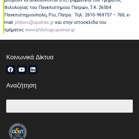
μπορούν να απευθύνονται στη Γραμματεία του Τμήματος
Φιλολογίας του Πανεπιστημίου Πατρών, Τ.Κ. 26504
Πανεπιστημιούπολη, Ρίο, Πάτρα. Τηλ.: 2610-969757 – 760, e-
mail:
philsec@upatras.gr
και στην ιστοσελίδα του
τμήματος
www.philology.upatras.gr
Κοινωνικά Δίκτυα
Αναζήτηση