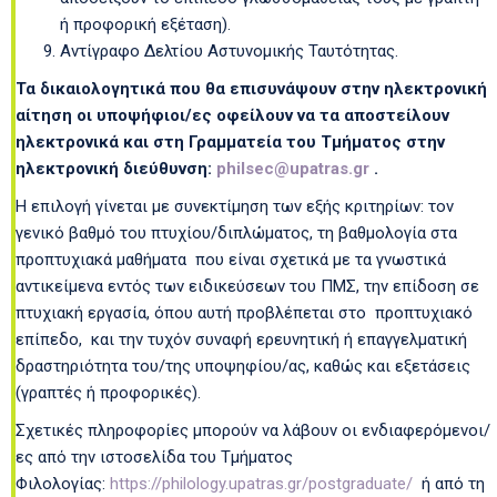
ή προφορική εξέταση).
Αντίγραφο Δελτίου Αστυνομικής Ταυτότητας.
Τα δικαιολογητικά που θα επισυνάψουν στην ηλεκτρονική
αίτηση οι υποψήφιοι/ες οφείλουν να τα αποστείλουν
ηλεκτρονικά και στη Γραμματεία του Τμήματος στην
ηλεκτρονική διεύθυνση:
philsec@upatras.gr
.
Η επιλογή γίνεται με συνεκτίμηση των εξής κριτηρίων: τον
γενικό βαθμό του πτυχίου/διπλώματος, τη βαθμολογία στα
προπτυχιακά μαθήματα που είναι σχετικά με τα γνωστικά
αντικείμενα εντός των ειδικεύσεων του ΠΜΣ, την επίδοση σε
πτυχιακή εργασία, όπου αυτή προβλέπεται στο προπτυχιακό
επίπεδο, και την τυχόν συναφή ερευνητική ή επαγγελματική
δραστηριότητα του/της υποψηφίου/ας, καθώς και εξετάσεις
(γραπτές ή προφορικές).
Σχετικές πληροφορίες μπορούν να λάβουν οι ενδιαφερόμενοι/
ες από την ιστοσελίδα του Τμήματος
Φιλολογίας:
https://philology.upatras.gr/postgraduate/
ή από τη