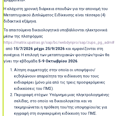
γραμματεία».
Η ελάχιστη χρονική διάρκεια σπουδών για την απονομή του
Μεταπτυχιακού Διπλώματος Ειδίκευσης είναι τέσσερα (4)
διδακτικά εξάμηνα.
Τα απαιτούμενα δικαιολογητικά υποβάλλονται ηλεκτρονικά
μέσω της πλατφόρμας
https://matrix.upatras.gr/sap/bc/webdynpro/sap/zups_pg_adm#
από
15/7/2026 μέχρι 25/9/2026
και εμφανίζονται στη
συνέχεια. Η επιλογή των μεταπτυχιακών φοιτητών/τριών θα
γίνει την εβδομάδα
5-9 Οκτωβρίου 2026
.
Αίτηση συμμετοχής στην οποία οι υποψήφιοι/
εςδηλώνουν απαραίτητα την ειδίκευση που τους
ενδιαφέρει (μόνο μία από τις τρεις προσφερόμενες
ειδικεύσεις του ΠΜΣ).
Περιγραφή στόχων: Υπόμνημα μιας πληκτρολογημένης
σελίδας, στο οποίο να δικαιολογείται και να
τεκμηριώνεται η πρόθεση του/της υποψηφίου/ας για
εγγραφή στη συγκεκριμένη ειδίκευση του ΠΜΣ.