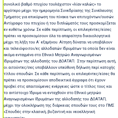
συνολικό βαθμό πτυχίου τουλάχιστον «λίαν καλώς» το
αργότερο μέχρι την ημερομηνία Συνεδρίασης της Συνέλευσης
Τμήματος για επικύρωση του πίνακα των επιτυχόντων/ουσών.
Αντίγραφο του πτυχίου ή του διπλώματός τους προσκομίζεται
εν ευθέτω χρόνω. Σε κάθε περίπτωση, οι επιλεγέντες/είσες
πρέπει να προσκομίσουν όλα τα απαραίτητα δικαιολογητικά
μέχρι τη λήξη του Α΄ εξαμήνου. Αίτηση δύναται να υποβάλουν
και τελειόφοιτοι/ες αλλοδαπών Ιδρυμάτων τα οποία δεν είναι
ακόμα ενταγμένα στο Εθνικό Μητρώο Αναγνωρισμένων
Ιδρυμάτων της αλλοδαπής του ΔΟΑΤΑΠ. Στην περίπτωση αυτή,
οι αιτούντες/σες υποβάλλουν υπεύθυνη δήλωση περί κατοχής
τίτλου σπουδών. Σε κάθε περίπτωση, οι επιλεγέντες/είσες θα
πρέπει να προσκομίσουν αποδεικτικά έγγραφα ότι έχουν
προβεί στις απαιτούμενες ενέργειες ώστε ο τίτλος τους και
το αντίστοιχο Ίδρυμα να ενταχθούν στο Εθνικό μητρώο
Αναγνωρισμένων Ιδρυμάτων της αλλοδαπής του ΔΟΑΤΑΠ,
μέχρι την ολοκλήρωση της διάρκειας σπουδών τους στο ΠΜΣ
«Σπουδές στην κλασική, βυζαντινή και νεοελληνική