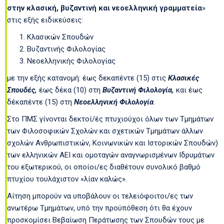
στην κλασική, βυζαντινή και νεοελληνική γραμματεία
»
στις εξής ειδικεύσεις:
Κλασικών Σπουδών
Βυζαντινής Φιλολογίας
Νεοελληνικής Φιλολογίας
με την εξής κατανομή: έως δεκαπέντε (15) στις
Κλασικές
Σπουδές,
έως δέκα (10) στη
Βυζαντινή Φιλολογία,
και έως
δέκαπέντε (15) στη
Νεοελληνική Φιλολογία
.
Στο ΠΜΣ γίνονται δεκτοί/ές πτυχιούχοι όλων των Τμημάτων
των Φιλοσοφικών Σχολών και σχετικών Τμημάτων άλλων
σχολών Ανθρωπιστικών, Κοινωνικών και Ιστορικών Σπουδών)
των ελληνικών ΑΕΙ και ομοταγών αναγνωρισμένων Ιδρυμάτων
του εξωτερικού, οι οποίοι/ες διαθέτουν συνολικό βαθμό
πτυχίου τουλάχιστον «λίαν καλώς».
Αίτηση μπορούν να υποβάλουν οι τελειόφοιτοι/ες των
ανωτέρω Τμημάτων, υπό την προϋπόθεση ότι θα έχουν
προσκομίσει Βεβαίωση Περάτωσης των Σπουδών τους με