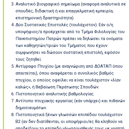
Αναλυτικό βιογραφικό σημείωμα (αναφορά αναλυτικά σε
σπουδές, διδακτική ή και επαγγελματική εμπειρία,
επιστημονική δραστηριότητα).
Δύο Συστατικές Επιστολές (τουλάχιστον). Εάν ο/η
υποψήφιος/α προέρχεται από το Τμήμα Φιλολογίας του
Πανεπιστημίου Πατρών πρέπει να δηλώσει τα ονόματα
των καθηγητών/τριών του Τμήματος που έχουν
συμφωνήσει να δώσουν συστατική επιστολή, εφόσον
τους ζητηθεί.
Αντίγραφο Πτυχίου (με αναγνώριση από ΔΟΑΤΑΠ όπου
απαιτείται), όπου αναφέρεται ο συνολικός βαθμός
πτυχίου, ο οποίος οφείλει να είναι τουλάχιστον «λίαν
καλώς», ή Βεβαίωση Περάτωσης Σπουδών.
Πιστοποιητικό αναλυτικής βαθμολογίας.
Αντίτυπο πτυχιακής εργασίας (εάν υπάρχει) και πιθανών
δημοσιευμάτων.
Πιστοποιητικά ξένων γλωσσών επιπέδου τουλάχιστον
Β2 (αν δεν διατίθενται, οι υποψήφιοι/ες θα κληθούν να
αποδείξουν το επίπεδο γλωσσομάθειάς τους με γραπτή