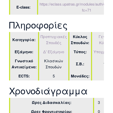
https://eclass.upatras.gr/modules/auth/ope
E-class:
fc=71
Πληροφορίες
Προπτυχιακές
Κύκλος
Γενικός
Κατηγορία:
Σπουδές
Σπουδών:
Κύκλος
Εξάμηνο:
Δ' Εξάμηνο
Τύπος:
Υποχρεωτ
Γνωστικό
Κλασικών
Σ.Β.:
1.5
Αντικείμενο:
Σπουδών
ECTS:
5
Μονάδες:
3
Χρονοδιάγραμμα
Ώρες Διδασκαλίας:
3
Ώρες Φροντιστηρίου:
0