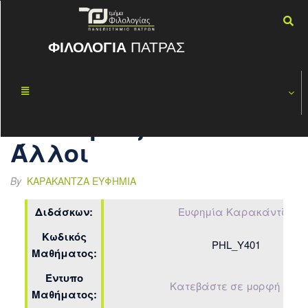
ΦΙΛΟΛΟΓΙΑ
ΠΑΤΡΑΣ
Ο Εθνογράφος
ΙΟΎΝ
15
Ηρόδοτος:
2016
Εμείς και οι
Άλλοι
By
ΚΑΡΑΚΆΝΤΖΑ ΕΥΦΗΜΊΑ
Διδάσκων:
Ευφημία Καρακάντζα
Κωδικός
PHL_Υ401
Μαθήματος:
Έντυπο
Κατεβάστε σε μορφή PDF
Μαθήματος: