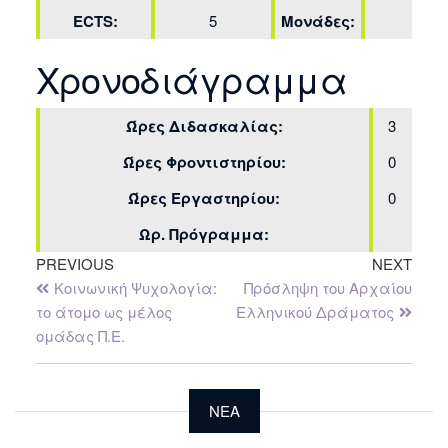
ECTS:
5
Μονάδες:
3
Χρονοδιάγραμμα
Ώρες Διδασκαλίας:
3
Ώρες Φροντιστηρίου:
0
Ώρες Εργαστηρίου:
0
Ωρ. Πρόγραμμα:
PREVIOUS
NEXT
Κοινωνική Ψυχολογία:
Πρόσληψη του Αρχαίου
το άτομο ως μέλος
Ελληνικού Δράματος
ομάδας Π.Ε.
NEA