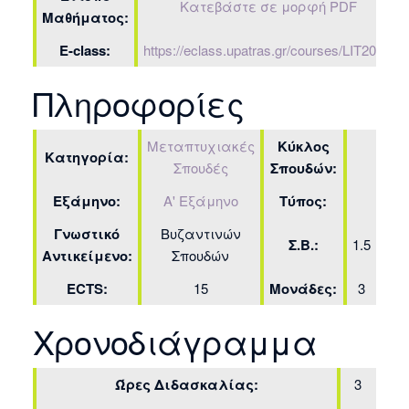
Κατεβάστε σε μορφή PDF
Μαθήματος:
E-class:
https://eclass.upatras.gr/courses/LIT2003/
Πληροφορίες
Μεταπτυχιακές
Κύκλος
Κατηγορία:
Σπουδές
Σπουδών:
Εξάμηνο:
Α' Εξάμηνο
Τύπος:
Γνωστικό
Βυζαντινών
Σ.Β.:
1.5
Αντικείμενο:
Σπουδών
ECTS:
15
Μονάδες:
3
Χρονοδιάγραμμα
Ώρες Διδασκαλίας:
3