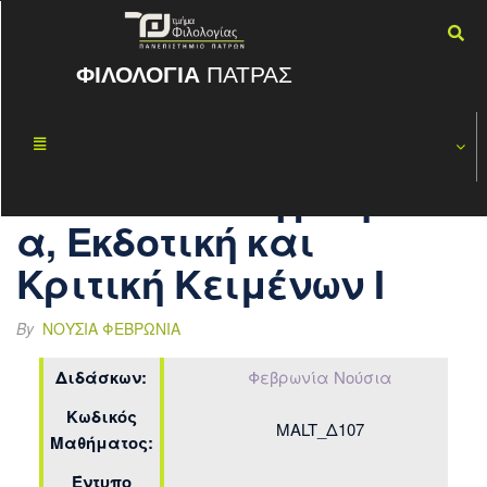
ΦΙΛΟΛΟΓΙΑ
ΠΑΤΡΑΣ
Α ΕΞΑΜ.
ΟΚΤ
21
Ελληνική
2022
Παλαιογραφί
α, Εκδοτική και
Κριτική Κειμένων Ι
By
ΝΟΎΣΙΑ ΦΕΒΡΩΝΊΑ
Διδάσκων:
Φεβρωνία Νούσια
Κωδικός
MALT_Δ107
Μαθήματος:
Έντυπο