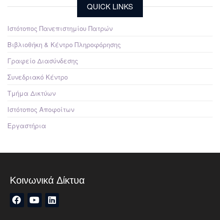
QUICK LINKS
Ιστότοπος Πανεπιστημίου Πατρών
Βιβλιοθήκη & Κέντρο Πληροφόρησης
Γραφείο Διασύνδεσης
Συνεδριακό Κέντρο
Τμήμα Δικτύων
Ιστότοπος Αποφοίτων
Εργαστήρια
Κοινωνικά Δίκτυα