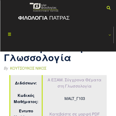
ΦΙΛΟΛΟΓΙΑ
ΠΑΤΡΑΣ
Α ΕΞΑΜ.
ΟΚΤ
09
Σύγχρονα
2021
Θέματα στη
Γλωσσολογία
By
ΚΟΥΤΣΟΎΚΟΣ ΝΊΚΟΣ
Α ΕΞΑΜ. Σύγχρονα Θέματα
Διδάσκων:
στη Γλωσσολογία
Κωδικός
MALT_Γ103
Μαθήματος:
Έντυπο
Κατεβάστε σε μορφή PDF