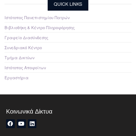
QUICK LINKS
Ιστότοπος Πανεπιστημίου Πατρών
Βιβλιοθήκη & Κέντρο Πληροφόρησης
Γραφείο Διασύνδεσης
Συνεδριακό Κέντρο
Τμήμα Δικτύων
Ιστότοπος Αποφοίτων
Εργαστήρια
Κοινωνικά Δίκτυα