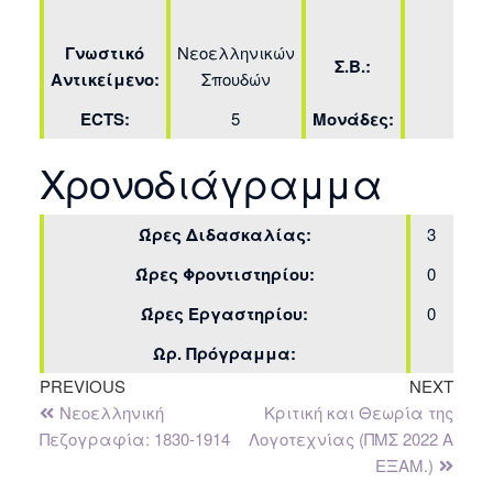
ΒΝΕ
Γνωστικό
Νεοελληνικών
Σ.Β.:
1.5
Αντικείμενο:
Σπουδών
ECTS:
5
Μονάδες:
3
Χρονοδιάγραμμα
Ώρες Διδασκαλίας:
3
Ώρες Φροντιστηρίου:
0
Ώρες Εργαστηρίου:
0
Ωρ. Πρόγραμμα:
PREVIOUS
NEXT
Νεοελληνική
Κριτική και Θεωρία της
Πεζογραφία: 1830-1914
Λογοτεχνίας (ΠΜΣ 2022 Α
ΕΞΑΜ.)