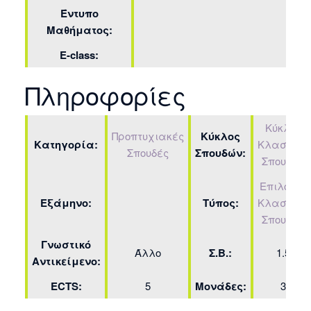
Έντυπο
Μαθήματος:
E-class:
Πληροφορίες
Κύκλος
Προπτυχιακές
Κύκλος
Κατηγορία:
Κλασικών
Σπουδές
Σπουδών:
Σπουδών
Επιλογής
Εξάμηνο:
Τύπος:
Κλασικών
Σπουδών
Γνωστικό
Άλλο
Σ.Β.:
1.5
Αντικείμενο:
ECTS:
5
Μονάδες:
3