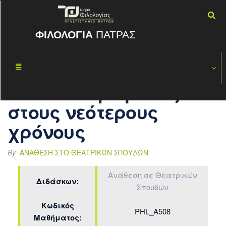
ΦΙΛΟΛΟΓΙΑ
ΠΑΤΡΑΣ
Θεωρία του
ΙΟΎΛ
29
θεάτρου και
2016
του δράματος
στους νεότερους
χρόνους
By
ΑΝΆΘΕΣΗ ΣΤΟ ΘΕΑΤΡΙΚΏΝ ΣΠΟΥΔΏΝ
Ανάθεση σε Θεατρικών
Διδάσκων:
Σπουδών
Κωδικός
PHL_Α508
Μαθήματος: