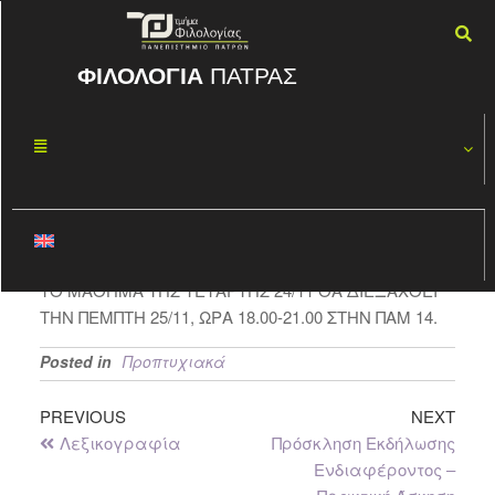
ΦΙΛΟΛΟΓΙΑ
ΠΑΤΡΑΣ
ΕΙΣΑΓΩΓΗ ΣΤΗ
ΝΟΈ
23
ΝΕΟΕΛΛΗΝΙΚΗ
2021
ΦΙΛΟΛΟΓΙΑ
By
ΦΏΤΗΣ ΚΑΣΠΊΡΗΣ
ΤΟ ΜΑΘΗΜΑ ΤΗΣ ΤΕΤΑΡΤΗΣ 24/11 ΘΑ ΔΙΕΞΑΧΘΕΙ
ΤΗΝ ΠΕΜΠΤΗ 25/11, ΩΡΑ 18.00-21.00 ΣΤΗΝ ΠΑΜ 14.
Posted in
Προπτυχιακά
PREVIOUS
NEXT
Λεξικογραφία
Πρόσκληση Εκδήλωσης
Ενδιαφέροντος –