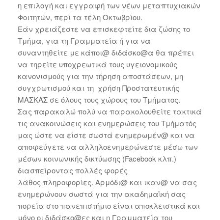
η επιλογή και εγγραφή των νέων μεταπτυχιακών
Φοιτητών, περί τα τέλη Οκτωβρίου.
Εάν χρειάζεστε να επισκεφτείτε δια ζώσης το
Τμήμα, για τη Γραμματεία ή για να
συναντηθείτε με κάποι@ διδάσκο@α θα πρέπει
να τηρείτε υποχρεωτικά τους υγειονομικούς
κανονισμούς για την τήρηση αποστάσεων, μη
συγχρωτισμού και τη χρήση Προστατευτικής
ΜΑΣΚΑΣ σε όλους τους χώρους του Τμήματος.
Σας παρακαλώ πολύ να παρακολουθείτε τακτικά
τις ανακοινώσεις και ενημερώσεις του Τμήματός
μας ώστε να είστε σωστά ενημερωμέν@ και να
αποφεύγετε να αλληλοενημερώνεστε μέσω των
μέσων κοινωνικής δικτύωσης (Facebook κλπ.)
διασπείροντας πολλές φορές
λάθος πληροφορίες. Αρμόδι@ και ικαν@ να σας
ενημερώνουν σωστά για την ακαδημαϊκή σας
πορεία στο πανεπιστήμιο είναι αποκλειστικά και
μόνο οι διδάσκο@ες και η Γραμματεία του