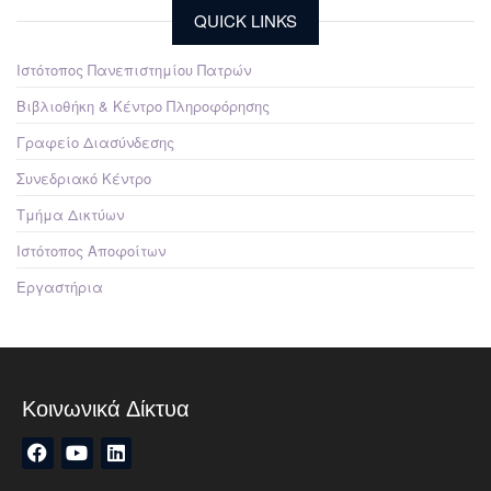
QUICK LINKS
Ιστότοπος Πανεπιστημίου Πατρών
Βιβλιοθήκη & Κέντρο Πληροφόρησης
Γραφείο Διασύνδεσης
Συνεδριακό Κέντρο
Τμήμα Δικτύων
Ιστότοπος Αποφοίτων
Εργαστήρια
Κοινωνικά Δίκτυα