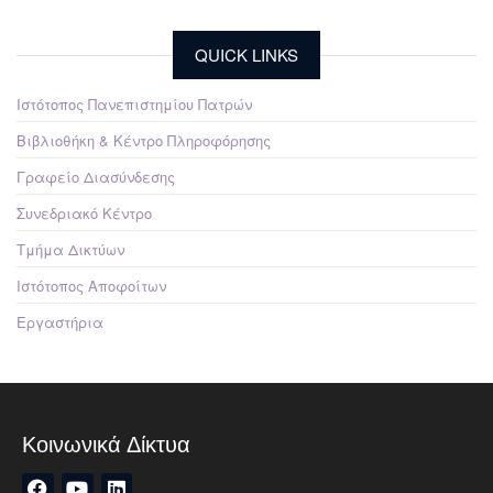
QUICK LINKS
Ιστότοπος Πανεπιστημίου Πατρών
Βιβλιοθήκη & Κέντρο Πληροφόρησης
Γραφείο Διασύνδεσης
Συνεδριακό Κέντρο
Τμήμα Δικτύων
Ιστότοπος Αποφοίτων
Εργαστήρια
Κοινωνικά Δίκτυα