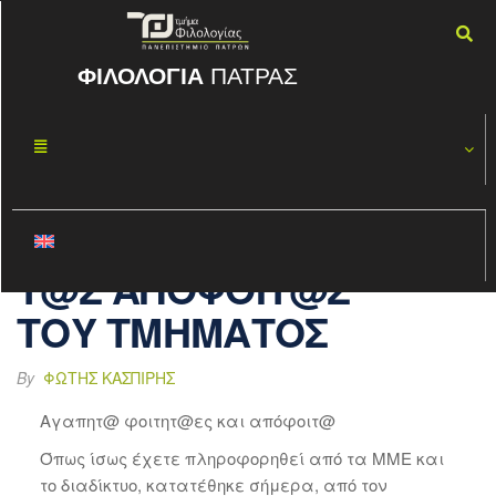
ΦΙΛΟΛΟΓΙΑ
ΠΑΤΡΑΣ
ΕΠΕΙΓΟΥΣΑ
ΙΟΎΝ
20
ΑΝΑΚΟΙΝΩΣΗ
2020
ΠΡΟΣ Τ@Σ
ΦΟΙΤΗΤ@ΕΣ ΚΑΙ
Τ@Σ ΑΠΟΦΟΙΤ@Σ
ΤΟΥ ΤΜΗΜΑΤΟΣ
By
ΦΏΤΗΣ ΚΑΣΠΊΡΗΣ
Αγαπητ@ φοιτητ@ες και απόφοιτ@
Όπως ίσως έχετε πληροφορηθεί από τα ΜΜΕ και
το διαδίκτυο, κατατέθηκε σήμερα, από τον