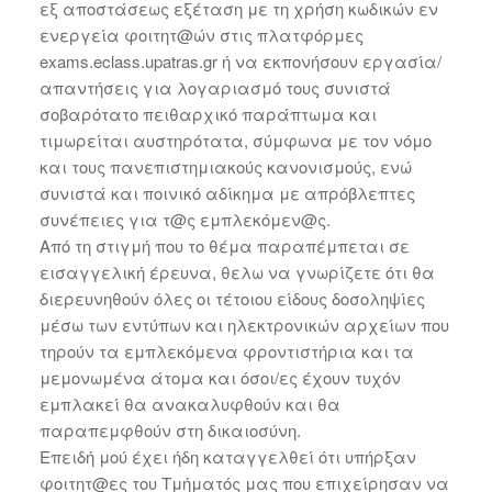
εξ αποστάσεως εξέταση με τη χρήση κωδικών εν
ενεργεία φοιτητ@ών στις πλατφόρμες
exams.eclass.upatras.gr ή να εκπονήσουν εργασία/
απαντήσεις για λογαριασμό τους συνιστά
σοβαρότατο πειθαρχικό παράπτωμα και
τιμωρείται αυστηρότατα, σύμφωνα με τον νόμο
και τους πανεπιστημιακούς κανονισμούς, ενώ
συνιστά και ποινικό αδίκημα με απρόβλεπτες
συνέπειες για τ@ς εμπλεκόμεν@ς.
Από τη στιγμή που το θέμα παραπέμπεται σε
εισαγγελική έρευνα, θελω να γνωρίζετε ότι θα
διερευνηθούν όλες οι τέτοιου είδους δοσοληψίες
μέσω των εντύπων και ηλεκτρονικών αρχείων που
τηρούν τα εμπλεκόμενα φροντιστήρια και τα
μεμονωμένα άτομα και όσοι/ες έχουν τυχόν
εμπλακεί θα ανακαλυφθούν και θα
παραπεμφθούν στη δικαιοσύνη.
Επειδή μού έχει ήδη καταγγελθεί ότι υπήρξαν
φοιτητ@ες του Τμήματός μας που επιχείρησαν να