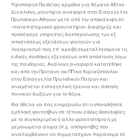
Υφυπουργό Παιδείας αρμόδιο για θέματα ΑΕΙ κο
Διγαλάκη, μηνυτήρια αναφορά στην Εισαγγελία
Πρωτοδικών Αθηνών μετά από την αποκάλυψη ότι
«πανεπιστημιακό φροντιστήριο« διαφήμιζε και
προσέφερε υπηρεσίες διεκπεραίωσης των εξ
αποστάσεως εξετάσεων φοιτητών για
λογαριασμό τους επ’ αμοιβή εκμεταλλευόμενο τις
ειδικές συνθήκες εξετάσεων από απόσταση λόγω
της πανδημίας. Ανάλογη αναφορά κατατέθηκε
και από την Πρύτανη του ΠΠ κα Κυριαζοπούλου
στην Εισαγγελία Πρωτοδικών Πατρών και
αναμένεται εισαγγελική έρευνα και άσκηση
ποινικών διώξεων για το θέμα.
Θα ήθελα να σας ενημερώσω ότι η οποιαδήποτε
εμπλοκή φοιτητ@ών σε τέτοιου είδους δοσοληψίες
με το συγκεκριμένο ή άλλο φροντιστήριο ή με
μεμονωμένα άτομα (π.χ. απόφοιτ@ς) που
αναλαμβάνουν να συμμετάσχουν παράνομα σε