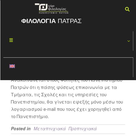
ΦΙΛΟΛΟΓΙΑ
ΠΑΤΡΑΣ
ΕΠΙΚΟΙΝΩΝΙΑ
ΣΕΠ
01
ΤΩΝ ΦΟΙΤΗΤΩΝ
2020
ΜΕ ΤΟ ΤΜΗΜΑ
By
ΦΏΤΗΣ ΚΑΣΠΊΡΗΣ
Ανακοινώνεται στους Φοιτητές του Πανεπιστημίου
Πατρών ότι η πάσης φύσεως επικοινωνία με τα
Τμήματα, τις Σχολές και τις υπηρεσίες του
Πανεπιστημίου, θα γίνεται εφεξής μόνο μέσω του
λογαριασμού e-mail που τους έχει χορηγηθεί από
το Πανεπιστήμιο.
Posted in
Μεταπτυχιακά
Προπτυχιακά