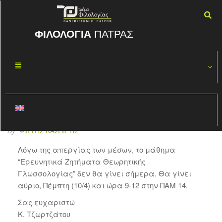
ΦΙΛΟΛΟΓΙΑ
ΠΑΤΡΑΣ
Ερευνητικά
ΑΠΡ
09
Ζητήματα
2025
Θεωρητικής
Γλωσσολογίας
By
ΦΏΤΗΣ ΚΑΣΠΊΡΗΣ
Λόγω της απεργίας των μέσων, το μάθημα
“Ερευνητικά Ζητήματα Θεωρητικής
Γλωσσολογίας” δεν θα γίνει σήμερα. Θα γίνει
αύριο, Πέμπτη (10/4) και ώρα 9-12 στην ΠΑΜ 14.
Σας ευχαριστώ
Κ. Τζωρτζάτου