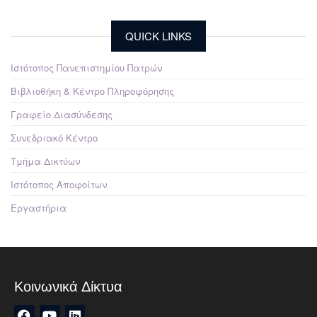
QUICK LINKS
Ιστότοπος Πανεπιστημίου Πατρών
Βιβλιοθήκη & Κέντρο Πληροφόρησης
Γραφείο Διασύνδεσης
Συνεδριακό Κέντρο
Τμήμα Δικτύων
Ιστότοπος Αποφοίτων
Εργαστήρια
Κοινωνικά Δίκτυα