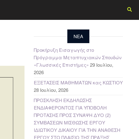
NEA
Προκήρυξη Εισαγωγής στο
Πρόγραμμα Μεταπτυχιακών Σπουδών
«Γλωσσικές Επιστήμες»
29 Ιουλίου,
2026
ΕΞΕΤΑΣΕΙΣ ΜΑΘΗΜΑΤΩΝ κας ΚΩΣΤΙΟΥ
28 Ιουλίου, 2026
ΠΡΟΣΚΛΗΣΗ ΕΚΔΗΛΩΣΗΣ
ΕΝΔΙΑΦΕΡΟΝΤΟΣ ΓΙΑ ΥΠΟΒΟΛΗ
ΠΡΟΤΑΣΗΣ ΠΡΟΣ ΣΥΝΑΨΗ ΔΥΟ (2)
ΣΥΜΒΑΣΕΩΝ ΜΙΣΘΩΣΗΣ ΕΡΓΟΥ
ΙΔΙΩΤΙΚΟΥ ΔΙΚΑΙΟΥ ΓΙΑ ΤΗΝ ΑΝΑΘΕΣΗ
ΕΡΓΟΥ ΣΤΟ ΠΛΑΙΣΙΟ ΤΗΣ ΠΡΑΞΗΣ