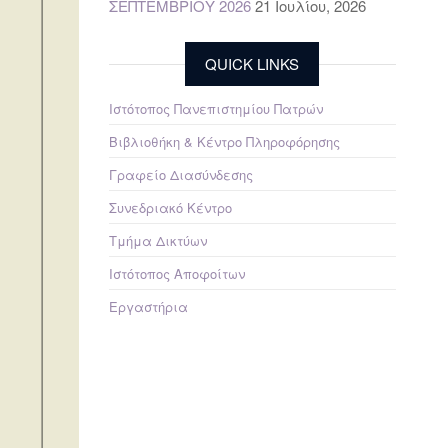
ΣΕΠΤΕΜΒΡΙΟΥ 2026
21 Ιουλίου, 2026
QUICK LINKS
Ιστότοπος Πανεπιστημίου Πατρών
Βιβλιοθήκη & Κέντρο Πληροφόρησης
Γραφείο Διασύνδεσης
Συνεδριακό Κέντρο
Τμήμα Δικτύων
Ιστότοπος Αποφοίτων
Εργαστήρια