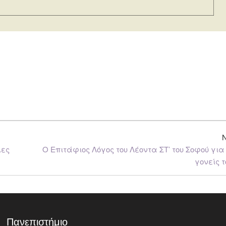
λες
Ο Επιτάφιος Λόγος του Λέοντα ΣΤ’ του Σοφού για
γονείς τ
Πανεπιστήμιο