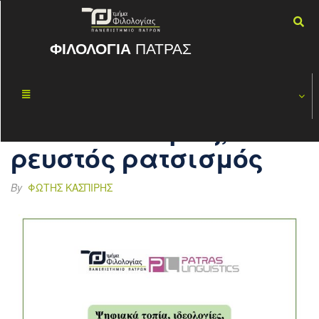
ΦΙΛΟΛΟΓΙΑ
ΠΑΤΡΑΣ
Ψηφιακά
ΜΑΡ
27
τοπία,
2023
ιδεολογίες,
ρευστός ρατσισμός
By
ΦΏΤΗΣ ΚΑΣΠΊΡΗΣ