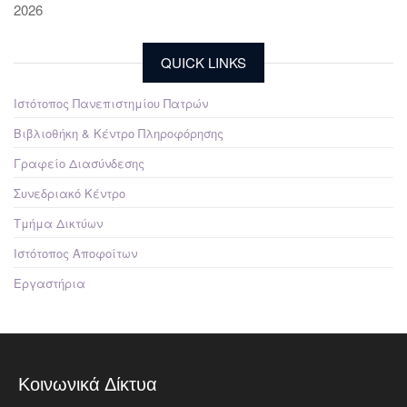
2026
QUICK LINKS
Ιστότοπος Πανεπιστημίου Πατρών
Βιβλιοθήκη & Κέντρο Πληροφόρησης
Γραφείο Διασύνδεσης
Συνεδριακό Κέντρο
Τμήμα Δικτύων
Ιστότοπος Αποφοίτων
Εργαστήρια
Κοινωνικά Δίκτυα