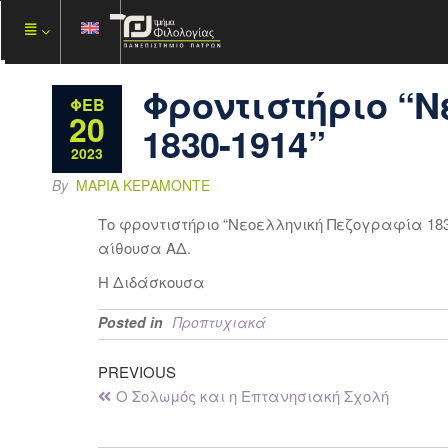
Φροντιστήριο “
ΦΕΒ
20
1830-1914”
2023
By
ΜΑΡΊΑ ΚΕΡΑΜΌΝΤΕ
Το φροντιστήριο “Νεοελληνική Πεζογραφία 1830-1
αίθουσα ΑΔ.
Η Διδάσκουσα
Posted in
Προπτυχιακά
PREVIOUS
Ο Σολωμός και η Επτανησιακή Σχολή