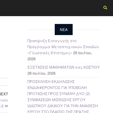
NEA
Προκήρυξη Εισαγωγής στο
Πρόγραμμα Μεταπτυχιακών Σπουδών
«Γλωσσικές Επιστήμες»
29 Ιουλίου,
ν
2026
ΕΞΕΤΑΣΕΙΣ ΜΑΘΗΜΑΤΩΝ κας ΚΩΣΤΙΟΥ
28 Ιουλίου, 2026
ΠΡΟΣΚΛΗΣΗ ΕΚΔΗΛΩΣΗΣ
ΕΝΔΙΑΦΕΡΟΝΤΟΣ ΓΙΑ ΥΠΟΒΟΛΗ
ΠΡΟΤΑΣΗΣ ΠΡΟΣ ΣΥΝΑΨΗ ΔΥΟ (2)
NEXT
ΣΥΜΒΑΣΕΩΝ ΜΙΣΘΩΣΗΣ ΕΡΓΟΥ
ανών
ΙΔΙΩΤΙΚΟΥ ΔΙΚΑΙΟΥ ΓΙΑ ΤΗΝ ΑΝΑΘΕΣΗ
/2
ΕΡΓΟΥ ΣΤΟ ΠΛΑΙΣΙΟ ΤΗΣ ΠΡΑΞΗΣ