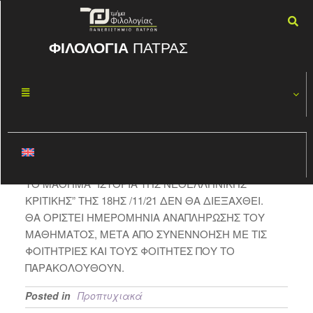
ΦΙΛΟΛΟΓΙΑ
ΠΑΤΡΑΣ
ΙΣΤΟΡΙΑ ΤΗΣ
ΝΟΈ
18
ΝΕΟΕΛΛΗΝΙΚΗ
2021
Σ ΚΡΙΤΙΚΗΣ
By
ΦΏΤΗΣ ΚΑΣΠΊΡΗΣ
ΤΟ ΜΑΘΗΜΑ “ΙΣΤΟΡΙΑ ΤΗΣ ΝΕΟΕΛΛΗΝΙΚΗΣ
ΚΡΙΤΙΚΗΣ” ΤΗΣ 18ΗΣ /11/21 ΔΕΝ ΘΑ ΔΙΕΞΑΧΘΕΙ.
ΘΑ ΟΡΙΣΤΕΙ ΗΜΕΡΟΜΗΝΙΑ ΑΝΑΠΛΗΡΩΣΗΣ ΤΟΥ
ΜΑΘΗΜΑΤΟΣ, ΜΕΤΑ ΑΠΟ ΣΥΝΕΝΝΟΗΣΗ ΜΕ ΤΙΣ
ΦΟΙΤΗΤΡΙΕΣ ΚΑΙ ΤΟΥΣ ΦΟΙΤΗΤΕΣ ΠΟΥ ΤΟ
ΠΑΡΑΚΟΛΟΥΘΟΥΝ.
Posted in
Προπτυχιακά