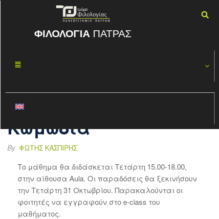
ΦΙΛΟΛΟΓΙΑ
ΠΑΤΡΑΣ
Μεταπτυχιακό
ΟΚΤ
26
μάθημα
2018
“Αρχαία
Ελληνική
Κωμωδία”
By
ΦΏΤΗΣ ΚΑΣΠΊΡΗΣ
Το μάθημα θα διδάσκεται Τετάρτη 15.00-18.00,
στην αίθουσα Aula. Οι παραδόσεις θα ξεκινήσουν
την Τετάρτη 31 Οκτωβρίου. Παρακαλούνται οι
φοιτητές να εγγραφούν στο e-class του
μαθήματος.