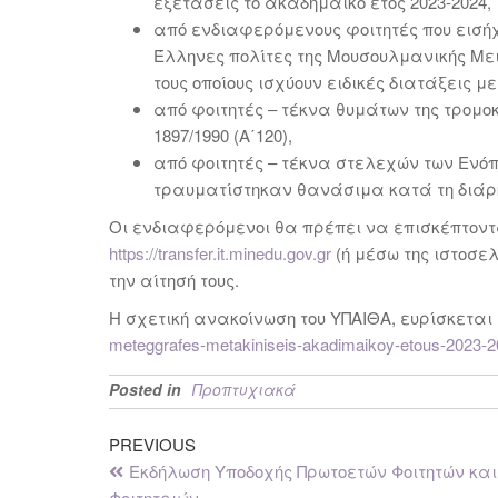
εξετάσεις το ακαδημαϊκό έτος 2023-2024,
από ενδιαφερόμενους φοιτητές που εισήχ
Έλληνες πολίτες της Μουσουλμανικής Μει
τους οποίους ισχύουν ειδικές διατάξεις 
από φοιτητές – τέκνα θυμάτων της τρομο
1897/1990 (Α΄120),
από φοιτητές – τέκνα στελεχών των Εν
τραυματίστηκαν θανάσιμα κατά τη διάρ
Οι ενδιαφερόμενοι θα πρέπει να επισκέπτοντα
https://transfer.it.minedu.gov.gr
(ή μέσω της ιστοσε
την αίτησή τους.
Η σχετική ανακοίνωση του ΥΠΑΙΘΑ, ευρίσκεται
meteggrafes-metakiniseis-akadimaikoy-etous-2023-
Posted in
Προπτυχιακά
PREVIOUS
Εκδήλωση Υποδοχής Πρωτοετών Φοιτητών και
Φοιτητριών