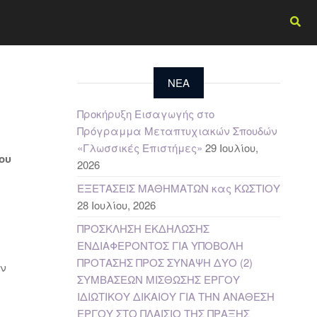
NEA
Προκήρυξη Εισαγωγής στο
Πρόγραμμα Μεταπτυχιακών Σπουδών
«Γλωσσικές Επιστήμες»
29 Ιουλίου,
ου
2026
ΕΞΕΤΑΣΕΙΣ ΜΑΘΗΜΑΤΩΝ κας ΚΩΣΤΙΟΥ
28 Ιουλίου, 2026
ΠΡΟΣΚΛΗΣΗ ΕΚΔΗΛΩΣΗΣ
ΕΝΔΙΑΦΕΡΟΝΤΟΣ ΓΙΑ ΥΠΟΒΟΛΗ
ΠΡΟΤΑΣΗΣ ΠΡΟΣ ΣΥΝΑΨΗ ΔΥΟ (2)
ην
ΣΥΜΒΑΣΕΩΝ ΜΙΣΘΩΣΗΣ ΕΡΓΟΥ
ΙΔΙΩΤΙΚΟΥ ΔΙΚΑΙΟΥ ΓΙΑ ΤΗΝ ΑΝΑΘΕΣΗ
ΕΡΓΟΥ ΣΤΟ ΠΛΑΙΣΙΟ ΤΗΣ ΠΡΑΞΗΣ