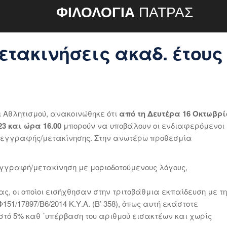
ΦΙΛΟΛΟΓΙΑ
ΠΑΤΡΑΣ
τακινήσεις ακαδ. έτους
 Αθλητισμού, ανακοινώθηκε ότι
από τη Δευτέρα 16 Οκτωβρί
3 και ώρα 16.00
μπορούν να υποβάλουν οι ενδιαφερόμενοι
ετεγγραφής/μετακίνησης. Στην ανωτέρω προθεσμία
γγραφή/μετακίνηση με μοριοδοτούμενους λόγους,
ώρας, οι οποίοι εισήχθησαν στην τριτοβάθμια εκπαίδευση με τ
51/17897/Β6/2014 Κ.Υ.Α. (Β’ 358), όπως αυτή εκάστοτε
οστό 5% καθ ΄υπέρβαση του αριθμού εισακτέων και χωρίς