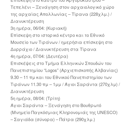
Τεπελένι – Ξενάγηση στον αρχαιολογικό χώρο
της αρχαίας Απολλωνίας – Τίρανα (228χλμ.) /
Διανυκτέρευση
3η ημέρα, 06/04: (Κυριακή)
Επίσκεψη στο ιστορικό κέντρο και το Εθνικό
Μουσείο των Τιράνων / ημερήσια επίσκεψη στο
Δυρράχιο / Διανυκτέρευση στα Τίρανα
4η ημέρα, 07/04: (Δευτέρα)
Επισκέψεις στο Τμήμα Ελληνικών Σπουδών του
Πανεπιστημίου “Logos” (Αρχιεπισκοπής Αλβανίας)
9.30 – 11 πμ και του Εθνικού Πανεπιστημίου των
Τιράνων 11.30 πμ – 1μμ / Άγιοι Σαράντα (270χλμ) /
Διανυκτέρευση
5η ημέρα, 08/04: (Τρίτη)
Άγιοι Σαράντα – Ξενάγηση στο Βουθρωτό
(Μνημείο Παγκόσμιας Κληρονομιάς της UNESCO)
– Σαγιάδα (σύνορα) – Πάτρα (290χλμ.)