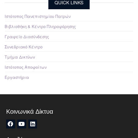
QUICK LINKS
Ιστότοπος Πανεπιστημίου Πατρών
Βιβλιοθήκη & Κέντρο Πληροφόρησης
Γραφείο Διασύνδεσης
Συνεδριακό Κέντρο
Τμήμα Δικτύων
Ιστότοπος Αποφοίτων
Εργαστήρια
Κοινωνικά Δίκτυα