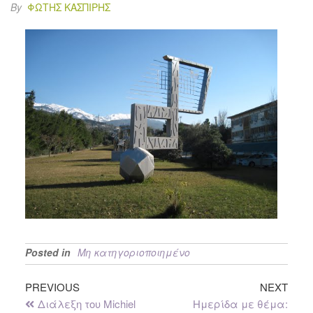
By
ΦΏΤΗΣ ΚΑΣΠΊΡΗΣ
Posted in
Μη κατηγοριοποιημένο
PREVIOUS
NEXT
Διάλεξη του Michiel
Ημερίδα με θέμα: