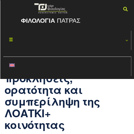
ΦΙΛΟΛΟΓΙΑ
ΠΑΤΡΑΣ
pre-Pride event
ΜΆΙ
25
στο
2026
Πανεπιστήμιο
Πατρών: ‘έμφυλες
προκλήσεις,
ορατότητα και
συμπερίληψη της
ΛΟΑΤΚΙ+
κοινότητας