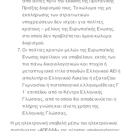
από αυτές πριν την έκδοση της Πρυτανικής
Πράξης διορισμού τους. Το κώλυμα της μη
εκπλήρωσης των στρατιωτικών
υποχρεώσεων δεν ισχύει για πολίτες
κράτους – μέλους της Ευρωπαϊκής Ένωσης,
στο οποίο δεν προβλέπεται όμοιο κώλυμα
διορισμού.
Οι πολίτες κρατών-μελών της Ευρωπαϊκής
Ένωσης οφείλουν να υποβάλουν, εκτός των
πιο πάνω δικαιολογητικών και πτυχίο ή
μεταπτυχιακό τίτλο σπουδών Ελληνικού ΑΕΙ ή
απολυτήριο Ελληνικού Λυκείου ή εξαταξίου
Γυμνασίου ή πιστοποιητικό ελληνομάθειας Γ
1΄ επιπέδου από το Κέντρο Ελληνικής
Γλώσσας, από το οποίο θα αποδεικνύεται η
πλήρης γνώση και άνετη χρήση της
Ελληνικής Γλώσσας.
Η μη ηλεκτρονική υποβολή μέσω του ηλεκτρονικού
συστήματος «ΑΠΕΛΛΑ» της αίτησης υποψηφιότητας