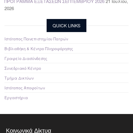
ΠΡΟΓΡΑΜΜΑ ΕΞΕΤΑΣΕΩΝ ΣΕΠΤΕΜΒΡΙΟΥ 2026
21 Ιουλίου,
2026
QUICK LINKS
Ιστότοπος Πανεπιστημίου Πατρών
Βιβλιοθήκη & Κέντρο Πληροφόρησης
Γραφείο Διασύνδεσης
Συνεδριακό Κέντρο
Τμήμα Δικτύων
Ιστότοπος Αποφοίτων
Εργαστήρια
Κοινωνικά Δίκτυα