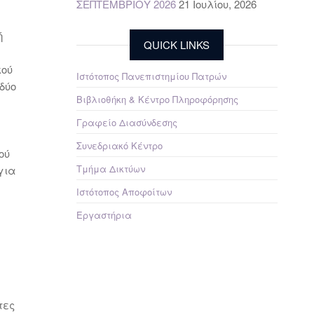
ΣΕΠΤΕΜΒΡΙΟΥ 2026
21 Ιουλίου, 2026
ή
QUICK LINKS
κού
Ιστότοπος Πανεπιστημίου Πατρών
 δύο
Βιβλιοθήκη & Κέντρο Πληροφόρησης
Γραφείο Διασύνδεσης
Συνεδριακό Κέντρο
ού
Τμήμα Δικτύων
για
Ιστότοπος Αποφοίτων
Εργαστήρια
τες