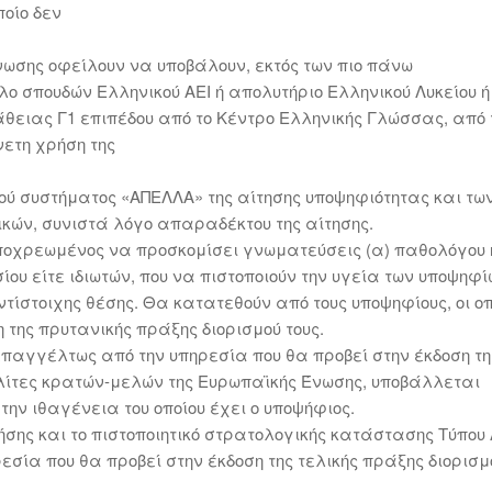
ποίο δεν
νωσης οφείλουν να υποβάλουν, εκτός των πιο πάνω
τλο σπουδών Ελληνικού ΑΕΙ ή απολυτήριο Ελληνικού Λυκείου ή
άθειας Γ1 επιπέδου από το Κέντρο Ελληνικής Γλώσσας, από 
νετη χρήση της
κού συστήματος «ΑΠΕΛΛΑ» της αίτησης υποψηφιότητας και τω
κών, συνιστά λόγο απαραδέκτου της αίτησης.
 υποχρεωμένος να προσκομίσει γνωματεύσεις (α) παθολόγου 
οσίου είτε ιδιωτών, που να πιστοποιούν την υγεία των υποψηφ
ίστοιχης θέσης. Θα κατατεθούν από τους υποψηφίους, οι οπ
 της πρυτανικής πράξης διορισμού τους.
επαγγέλτως από την υπηρεσία που θα προβεί στην έκδοση τη
ολίτες κρατών-μελών της Ευρωπαϊκής Ένωσης, υποβάλλεται
την ιθαγένεια του οποίου έχει ο υποψήφιος.
σης και το πιστοποιητικό στρατολογικής κατάστασης Τύπου 
ία που θα προβεί στην έκδοση της τελικής πράξης διορισμ