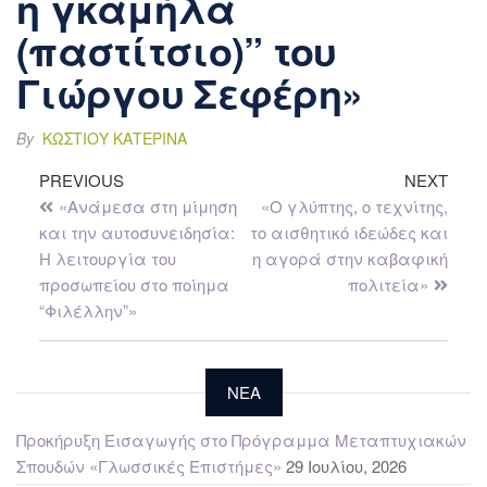
η γκαμήλα
(παστίτσιο)” του
Γιώργου Σεφέρη»
By
ΚΩΣΤΊΟΥ ΚΑΤΕΡΊΝΑ
PREVIOUS
NEXT
«Ανάμεσα στη μίμηση
«Ο γλύπτης, ο τεχνίτης,
και την αυτοσυνειδησία:
το αισθητικό ιδεώδες και
Η λειτουργία του
η αγορά στην καβαφική
προσωπείου στο ποίημα
πολιτεία»
“Φιλέλλην”»
NEA
Προκήρυξη Εισαγωγής στο Πρόγραμμα Μεταπτυχιακών
Σπουδών «Γλωσσικές Επιστήμες»
29 Ιουλίου, 2026