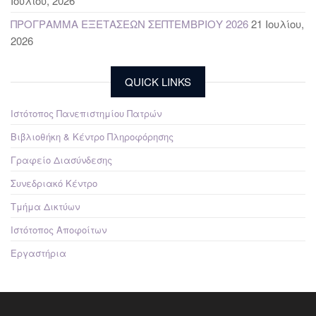
Ιουλίου, 2026
ΠΡΟΓΡΑΜΜΑ ΕΞΕΤΑΣΕΩΝ ΣΕΠΤΕΜΒΡΙΟΥ 2026
21 Ιουλίου,
2026
QUICK LINKS
Ιστότοπος Πανεπιστημίου Πατρών
Βιβλιοθήκη & Κέντρο Πληροφόρησης
Γραφείο Διασύνδεσης
Συνεδριακό Κέντρο
Τμήμα Δικτύων
Ιστότοπος Αποφοίτων
Εργαστήρια