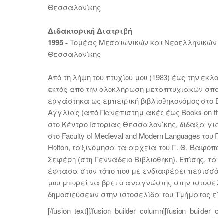
Θεσσαλονίκης
Διδακτορική Διατριβή
1995 -
Τομέας Μεσαιωνικών και Νεοελληνικών 
Θεσσαλονίκης
Από τη λήψη του πτυχίου μου (1983) έως την εκ
εκτός από την ολοκλήρωση μεταπτυχιακών σπουδ
εργάστηκα ως εμπειρική βιβλιοθηκονόμος στο 
Αγγλίας (από Πανεπιστημιακές έως Books on t
στο Κέντρο Ιστορίας Θεσσαλονίκης, δίδαξα γ
στο Faculty of Medieval and Modern Languages τ
Holton, ταξινόμησα τα αρχεία του Γ. Θ. Βαφόπου
Σεφέρη (στη Γεννάδειο Βιβλιοθήκη). Επίσης, τ
έφτασα στον τόπο που με ενδιαφέρει περισσότ
μου μπορεί να βρει ο αναγνώστης στην ιστοσελίδ
δημοσιεύσεων στην ιστοσελίδα του Τμήματος εί
[/fusion_text][/fusion_builder_column][fusion_builde