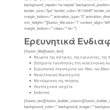
background_repeat=”no-repeat” background_position=”
border_size=”3px” border_color=”#112445″ border_st
margin_bottom=”” animation_type=”0″ animation_direc
min_height=””][fusion_title size=”1″ content_align=”le
margin_bottom=”” class=”” id=””]
Ερευνητικά Ενδια
[/fusion_title][fusion_text]
Θεωρία της σάτιρας, της ειρωνείας, της 
Ζητήματα ταυτότητας στη νεοελληνική λ
Ευρωπαϊκή λογοτεχνία του 19ου, του 20ού 
Νεοελληνική Λογοτεχνία
Μετάφραση της ποίησης
Λογοτεχνικά αρχεία
Εκδοτική
[/fusion_text][/fusion_builder_column][/fusion_builder
background_color=”” background_image=”” backgroun