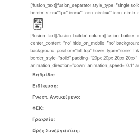
[/fusion_text][fusion_separator style_type=”single s
border_size=”1px” icon=”” icon_circle=”” icon_circle_co
[/fusion_text][/fusion_builder_column][fusion_builder
center_content=”no” hide_on_mobile=”no” backgroun
background_position=”left top” hover_type=”none” li
border_style=”solid” padding=”20px 20px 20px 20px”
animation_direction=”down” animation_speed=”0.1″ ani
Βαθμίδα:
Ειδίκευση:
Γνωστ. Αντικείμενο:
ΦΕΚ:
Γραφείο:
Ώρες Συνεργασίας: