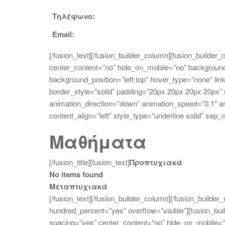
Τηλέφωνο:
Email:
[/fusion_text][/fusion_builder_column][fusion_builde
center_content=”no” hide_on_mobile=”no” backgroun
background_position=”left top” hover_type=”none” li
border_style=”solid” padding=”20px 20px 20px 20px”
animation_direction=”down” animation_speed=”0.1″ anim
content_align=”left” style_type=”underline solid” sep
Μαθήματα
[/fusion_title][fusion_text]
Προπτυχιακά
No items found
Μεταπτυχιακά
[/fusion_text][/fusion_builder_column][/fusion_builder
hundred_percent=”yes” overflow=”visible”][fusion_bui
spacing=”yes” center_content=”no” hide_on_mobile=