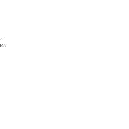
at”
445″