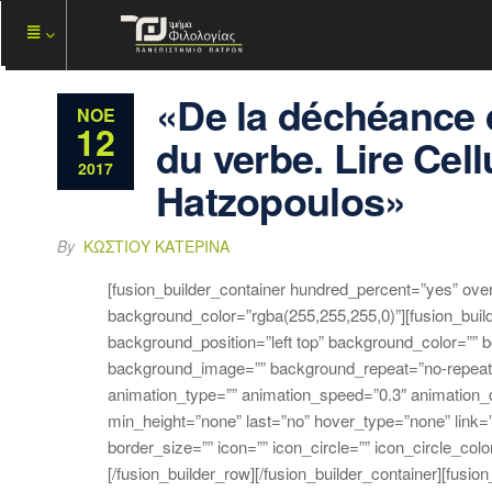
«De la déchéance d
ΝΟΈ
12
du verbe. Lire Cel
2017
Hatzopoulos»
By
ΚΩΣΤΊΟΥ ΚΑΤΕΡΊΝΑ
[fusion_builder_container hundred_percent=”yes” ove
background_color=”rgba(255,255,255,0)”][fusion_buil
background_position=”left top” background_color=”” b
background_image=”” background_repeat=”no-repeat”
animation_type=”” animation_speed=”0.3″ animation_d
min_height=”none” last=”no” hover_type=”none” link=”
border_size=”” icon=”” icon_circle=”” icon_circle_colo
[/fusion_builder_row][/fusion_builder_container][fus