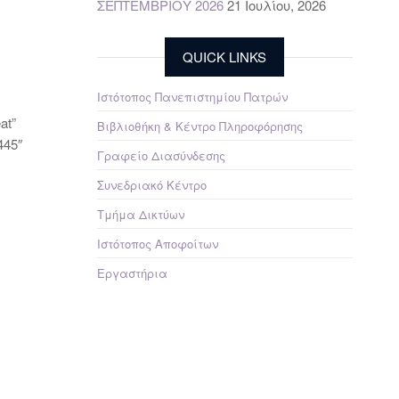
ΣΕΠΤΕΜΒΡΙΟΥ 2026
21 Ιουλίου, 2026
QUICK LINKS
Ιστότοπος Πανεπιστημίου Πατρών
at”
Βιβλιοθήκη & Κέντρο Πληροφόρησης
445″
Γραφείο Διασύνδεσης
Συνεδριακό Κέντρο
Τμήμα Δικτύων
Ιστότοπος Αποφοίτων
Εργαστήρια