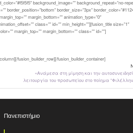
d_color=”#f5f5f5″ background_image=”” background_repeat=”no-repe
nk=”” border_position=”bottom” border_size=”3px” border_color=”#112
 margin_top=”” margin_bottom=”” animation_type=”0″
ation_offset=”” class=”” id=”” min_height=””][fusion_title size=”1″
_color=”” margin_top=”” margin_bottom=”” class=”” id=””]
er_column][/fusion_builder_row][/fusion_builder_container]
«Ανάμεσα στη μίμηση και την αυτοσυνειδησ
λειτουργία του προσωπείου στο ποίημα “Φιλέλλην
Πανεπιστήμιο