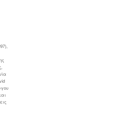
97),
ης
ς,
νία
vid
ργου
και
εις