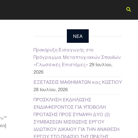
NEA
Προκήρυξη Εισαγωγής στο
Πρόγραμμα Μεταπτυχιακών Σπουδών
«Γλωσσικές Επιστήμες»
29 Ιουλίου,
2026
ΕΞΕΤΑΣΕΙΣ ΜΑΘΗΜΑΤΩΝ κας ΚΩΣΤΙΟΥ
28 Ιουλίου, 2026
ΠΡΟΣΚΛΗΣΗ ΕΚΔΗΛΩΣΗΣ
ΕΝΔΙΑΦΕΡΟΝΤΟΣ ΓΙΑ ΥΠΟΒΟΛΗ
ΠΡΟΤΑΣΗΣ ΠΡΟΣ ΣΥΝΑΨΗ ΔΥΟ (2)
r=””
ΣΥΜΒΑΣΕΩΝ ΜΙΣΘΩΣΗΣ ΕΡΓΟΥ
umn]
ΙΔΙΩΤΙΚΟΥ ΔΙΚΑΙΟΥ ΓΙΑ ΤΗΝ ΑΝΑΘΕΣΗ
ΕΡΓΟΥ ΣΤΟ ΠΛΑΙΣΙΟ ΤΗΣ ΠΡΑΞΗΣ