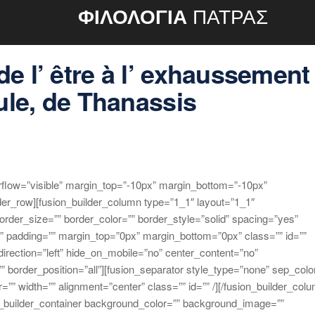
ΦΙΛΟΛΟΓΙΑ
ΠΑΤΡΑΣ
e l’ être à l’ exhaussement
lule, de Thanassis
rflow=”visible” margin_top=”-10px” margin_bottom=”-10px”
der_row][fusion_builder_column type=”1_1″ layout=”1_1″
order_size=”” border_color=”” border_style=”solid” spacing=”yes”
 padding=”” margin_top=”0px” margin_bottom=”0px” class=”” id=””
irection=”left” hide_on_mobile=”no” center_content=”no”
” border_position=”all”][fusion_separator style_type=”none” sep_colo
r=”” width=”” alignment=”center” class=”” id=”” /][/fusion_builder_col
ion_builder_container background_color=”” background_image=””