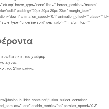
left top” hover_type=”none” link=”” border_position=”bottom”
yle=”solid” padding=”20px 20px 20px 20px” margin_top=””
tion=”down” animation_speed=”0.1″ animation_offset=”” class=”” id=
ft” style_type=”underline solid” sep_color=”” margin_top=””
φέροντα
παρωδίας και του χιούμορ
ογοτεχνία
και του 21ου αιώνα
_row][/fusion_builder_container][fusion_builder_container
d_parallax=”none” enable_mobile=”no” parallax_speed=”0.3″