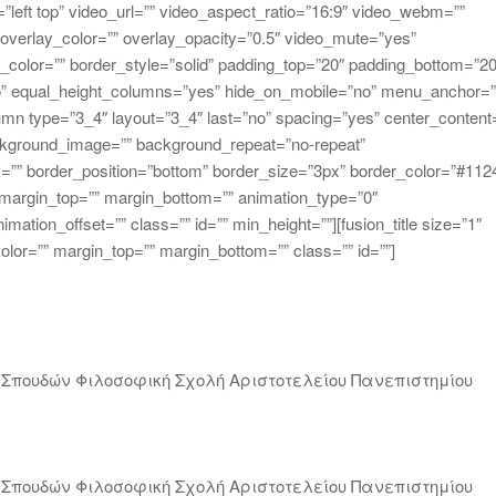
left top” video_url=”” video_aspect_ratio=”16:9″ video_webm=””
verlay_color=”” overlay_opacity=”0.5″ video_mute=”yes”
_color=”” border_style=”solid” padding_top=”20″ padding_bottom=”20
no” equal_height_columns=”yes” hide_on_mobile=”no” menu_anchor=”
olumn type=”3_4″ layout=”3_4″ last=”no” spacing=”yes” center_content
ckground_image=”” background_repeat=”no-repeat”
nk=”” border_position=”bottom” border_size=”3px” border_color=”#112
 margin_top=”” margin_bottom=”” animation_type=”0″
ation_offset=”” class=”” id=”” min_height=””][fusion_title size=”1″
_color=”” margin_top=”” margin_bottom=”” class=”” id=””]
Σπουδών Φιλοσοφική Σχολή Αριστοτελείου Πανεπιστημίου
Σπουδών Φιλοσοφική Σχολή Αριστοτελείου Πανεπιστημίου