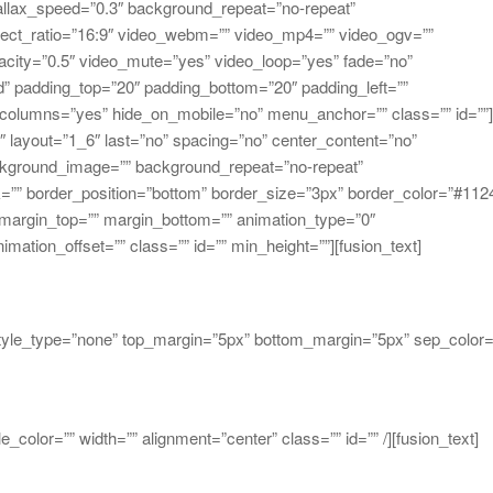
allax_speed=”0.3″ background_repeat=”no-repeat”
spect_ratio=”16:9″ video_webm=”” video_mp4=”” video_ogv=””
acity=”0.5″ video_mute=”yes” video_loop=”yes” fade=”no”
id” padding_top=”20″ padding_bottom=”20″ padding_left=””
_columns=”yes” hide_on_mobile=”no” menu_anchor=”” class=”” id=””
″ layout=”1_6″ last=”no” spacing=”no” center_content=”no”
ckground_image=”” background_repeat=”no-repeat”
nk=”” border_position=”bottom” border_size=”3px” border_color=”#112
 margin_top=”” margin_bottom=”” animation_type=”0″
mation_offset=”” class=”” id=”” min_height=””][fusion_text]
 style_type=”none” top_margin=”5px” bottom_margin=”5px” sep_color=
e_color=”” width=”” alignment=”center” class=”” id=”” /][fusion_text]