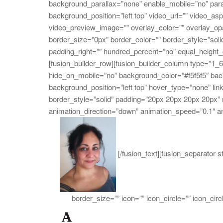
background_parallax=”none” enable_mobile=”no” par
background_position=”left top” video_url=”” video_a
video_preview_image=”” overlay_color=”” overlay_op
border_size=”0px” border_color=”” border_style=”sol
padding_right=”” hundred_percent=”no” equal_height
[fusion_builder_row][fusion_builder_column type=”1_6
hide_on_mobile=”no” background_color=”#f5f5f5″ ba
background_position=”left top” hover_type=”none” li
border_style=”solid” padding=”20px 20px 20px 20px”
animation_direction=”down” animation_speed=”0.1″ ani
[/fusion_text][fusion_separator
border_size=”” icon=”” icon_circle=”” icon_circl