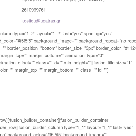
2610969761
kostiou@upatras.gr
r_column type=”1_2″ layout=”1_2″ last=”yes” spacing=”yes”
d_color=”#f5f5f5″ background_image=”” background_repeat=”no-repe
nk=”” border_position=”bottom” border_size=”3px” border_color=”#112
 margin_top=”” margin_bottom=”” animation_type=”0″
ation_offset=”” class=”” id=”” min_height=””][fusion_title size=”1″
_color=”” margin_top=”” margin_bottom=”” class=”” id=””]
_row][/fusion_builder_container][fusion_builder_container
lder_row][fusion_builder_column type=”1_1″ layout=”1_1″ last=”yes”
”no” background_color=”#f5f5f5″ background_image=””