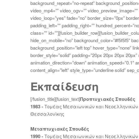
background_repeat=”no-repeat” background_position=”
video_mp4=”” video_ogv=”” video_preview_image=”” o
video_loop=”yes” fade=”no” border_size=”0px” border
padding_left=”” padding_right=”” hundred_percent=”
class=”” id=””][fusion_builder_row][fusion_builder_c
hide_on_mobile=”no” background_color=”#f5f5f5″ ba
background_position=”left top” hover_type=”none” li
border_style=”solid” padding=”20px 20px 20px 20px”
animation_direction=”down” animation_speed=”0.1″ anim
content_align=”left” style_type=”underline solid” sep
Εκπαίδευση
[/fusion_title][fusion_text]
Προπτυχιακές Σπουδές
1983 -
Τομέας Μεσαιωνικών και Νεοελληνικών 
Θεσσαλονίκης
Μεταπτυχιακές Σπουδές
1990 -
Τομέας Μεσαιωνικών και Νεοελληνικών 