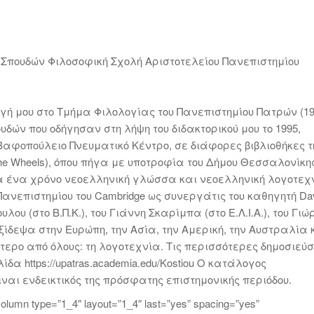
Σπουδών Φιλοσοφική Σχολή Αριστοτελείου Πανεπιστημίου
λογή μου στο Τμήμα Φιλολογίας του Πανεπιστημίου Πατρών (19
ών που οδήγησαν στη λήψη του διδακτορικού μου το 1995,
Βαφοπούλειο Πνευματικό Κέντρο, σε διάφορες βιβλιοθήκες τ
he Wheels), όπου πήγα με υποτροφία του Δήμου Θεσσαλονίκη
ια ένα χρόνο νεοελληνική γλώσσα και νεοελληνική λογοτεχ
ου Πανεπιστημίου του Cambridge ως συνεργάτις του καθηγητή Da
λου (στο Β.Π.Κ.), του Γιάννη Σκαρίμπα (στο Ε.Λ.Ι.Α.), του Γιώ
αξίδεψα στην Ευρώπη, την Ασία, την Αμερική, την Αυστραλία 
ερο από όλους: τη λογοτεχνία. Τις περισσότερες δημοσιεύσ
α https://upatras.academia.edu/Kostiou Ο κατάλογος
ναι ενδεικτικός της πρόσφατης επιστημονικής περιόδου.
r_column type=”1_4″ layout=”1_4″ last=”yes” spacing=”yes”