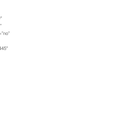
″
”
=”no”
445″