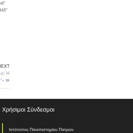
at”
445″
NEXT
ία: Η
”»
Χρήσιμοι Σύνδεσμοι
Ιστότοπος Πανεπιστημίου Πατρών