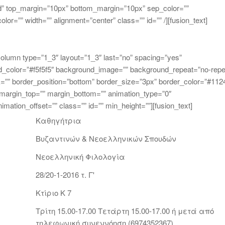
olid” top_margin=”10px” bottom_margin=”10px” sep_color=””
lor=”” width=”” alignment=”center” class=”” id=”” /][fusion_text]
_column type=”1_3″ layout=”1_3″ last=”no” spacing=”yes”
d_color=”#f5f5f5″ background_image=”” background_repeat=”no-repe
nk=”” border_position=”bottom” border_size=”3px” border_color=”#112
 margin_top=”” margin_bottom=”” animation_type=”0″
mation_offset=”” class=”” id=”” min_height=””][fusion_text]
Καθηγήτρια
Βυζαντινών & Νεοελληνικών Σπουδών
Νεοελληνική Φιλολογία
28/20-1-2016 τ. Γ'
Κτίριο Κ 7
Τρίτη 15.00-17.00 Τετάρτη 15.00-17.00 ή μετά από
τηλεφωνική συνεννόηση (6974352367)