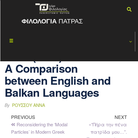
ΦΙΛΟΛΟΓΙΑ
ΠΑΤΡΑΣ
Morphological
ΝΟΈ
23
and Syntactic
2022
(non-)finiteness.
A Comparison
between English and
Balkan Languages
By
ΡΟΎΣΣΟΥ ΆΝΝΑ
PREVIOUS
NEXT
Reconsidering the ‘Modal
«“Πήρα την πένα
Particles’ in Modern Greek
πατρίδα μου…”.