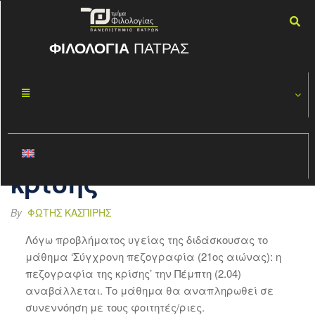
ΦΙΛΟΛΟΓΙΑ
ΠΑΤΡΑΣ
Σύγχρονη
ΜΑΡ
31
πεζογραφία
2026
(21ος αιώνας):
η πεζογραφία της
κρίσης
By
ΦΏΤΗΣ ΚΑΣΠΊΡΗΣ
Λόγω προβλήματος υγείας της διδάσκουσας το
μάθημα ‘Σύγχρονη πεζογραφία (21ος αιώνας): η
πεζογραφία της κρίσης’ την Πέμπτη (2.04)
αναβάλλεται. Το μάθημα θα αναπληρωθεί σε
συνεννόηση με τους φοιτητές/ριες.