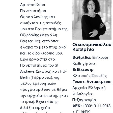
Αριστοτέλειο
Πανεπιστήμιο
Θεσσαλονίκης και
συνέχισα τις σπουδές
μου στο Πανεπιστήμιο της
Οξφόρδης (Μεγάλη
Βρετανία), από όπου
Οικονομοπούλου
έλαβα το μεταπτυχιακό
Κατερίνα
και το διδακτορικό μου.
Βαθμίδα:
Επίκουρη
Έχω εργαστεί στα
Καθηγήτρια
Πανεπιστήμια του St
Ειδίκευση:
Andrews (Σκωτία) και HU-
Κλασικές Σπουδές
Berlin (Γερμανία), ως
Γνωστ. Αντικείμενο:
μέλος ερευνητικών
Αρχαία Ελληνική
προγραμμάτων με θέμα
Φιλολογία:
την αρχαία επιστήμη και
Πεζογραφία
ιατρική. Έχω επίσης
ΦΕΚ:
1330/13-11-2018,
διδάξει αρχαία
τ. Γ᾽ (ΦΕΚ