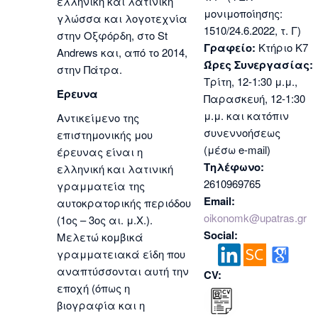
ελληνική και λατινική
μονιμοποίησης:
γλώσσα και λογοτεχνία
1510/24.6.2022, τ. Γ)
στην Οξφόρδη, στο St
Γραφείο:
Κτήριο Κ7
Andrews και, από το 2014,
Ώρες Συνεργασίας:
στην Πάτρα.
Τρίτη, 12-1:30 μ.μ.,
Έρευνα
Παρασκευή, 12-1:30
μ.μ. και κατόπιν
Αντικείμενο της
συνεννοήσεως
επιστημονικής μου
(μέσω e-mail)
έρευνας είναι η
Τηλέφωνο:
ελληνική και λατινική
2610969765
γραμματεία της
Email:
αυτοκρατορικής περιόδου
oikonomk@upatras.gr
(1ος – 3ος αι. μ.Χ.).
Social:
Μελετώ κομβικά
γραμματειακά είδη που
αναπτύσσονται αυτή την
CV:
εποχή (όπως η
βιογραφία και η