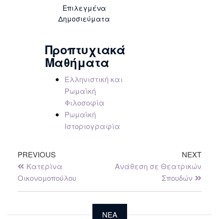
Επιλεγμένα
Δημοσιεύματα
Προπτυχιακά
Μαθήματα
Ελληνιστική και
Ρωμαϊκή
Φιλοσοφία
Ρωμαϊκή
Ιστοριογραφία
PREVIOUS
NEXT
Κατερίνα
Ανάθεση σε Θεατρικών
Οικονομοπούλου
Σπουδών
NEA