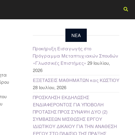
NEA
Προκήρυξη Εισαγωγής στο
Πρόγραμμα Μεταπτυχιακών Σπουδών
«Γλωσσικές Επιστήμες»
29 Ιουλίου,
2026
ητα
ΕΞΕΤΑΣΕΙΣ ΜΑΘΗΜΑΤΩΝ κας ΚΩΣΤΙΟΥ
ώρου
28 Ιουλίου, 2026
του
ΠΡΟΣΚΛΗΣΗ ΕΚΔΗΛΩΣΗΣ
ου
ΕΝΔΙΑΦΕΡΟΝΤΟΣ ΓΙΑ ΥΠΟΒΟΛΗ
ΠΡΟΤΑΣΗΣ ΠΡΟΣ ΣΥΝΑΨΗ ΔΥΟ (2)
ΣΥΜΒΑΣΕΩΝ ΜΙΣΘΩΣΗΣ ΕΡΓΟΥ
ΙΔΙΩΤΙΚΟΥ ΔΙΚΑΙΟΥ ΓΙΑ ΤΗΝ ΑΝΑΘΕΣΗ
ΕΡΓΟΥ ΣΤΟ ΠΛΑΙΣΙΟ ΤΗΣ ΠΡΑΞΗΣ