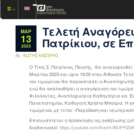
Τελετή Αναγόρευσ
ΜΑΡ
13
Πατρίκιου, σε Ε
2023
By
ΦΏΤΗΣ ΚΑΣΠΊΡΗΣ
O Τίτος Σ. Πατρίκιος, Ποιητής, θα αναγορευθεί
Μαρτίου 2023 και ώρα 18:00 στην Αίθουσα Τελ
του τιμώμενου θα παρουσιάσει ο Αναπληρωτής
ενώ θα ακολουθήσει η αναγόρευση του τιμώμεν
Φιλολογίας, Αναπληρώτρια Καθηγήτρια κα. Ευ
Πανεπιστημίου, Καθηγητή Χρήστο Μπούρα. Η εκ
τιμώμενου με τίτλο: «Παράδοση και νεωτερικότ
Επισυνάπτεται η πρόσκληση της εκδήλωσης (
pd
διαδικτυακά:
https://youtube.com/live/rh-WUFPlZd