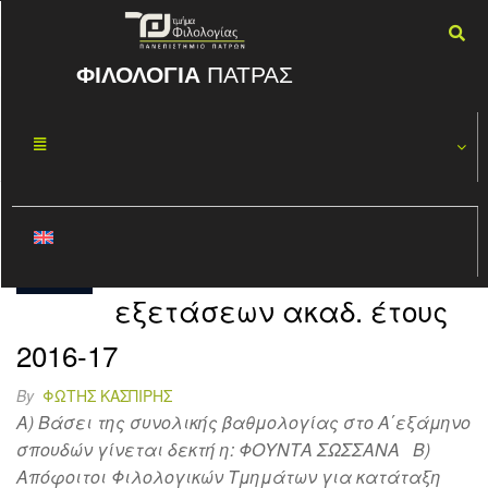
ΦΙΛΟΛΟΓΙΑ
ΠΑΤΡΑΣ
Κατηγορία:
Κατατακτήριες
Αποτελέσματα
ΙΑΝ
10
κατατακτηρίων
2017
εξετάσεων ακαδ. έτους
2016-17
By
ΦΏΤΗΣ ΚΑΣΠΊΡΗΣ
A) Βάσει της συνολικής βαθμολογίας στο Α΄εξάμηνο
σπουδών γίνεται δεκτή η: ΦΟΥΝΤΑ ΣΩΣΣΑΝΑ Β)
Απόφοιτοι Φιλολογικών Τμημάτων για κατάταξη