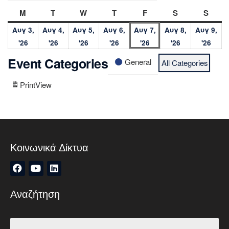
M
T
W
T
F
S
S
Αυγ 3,
Αυγ 4,
Αυγ 5,
Αυγ 6,
Αυγ 7,
Αυγ 8,
Αυγ 9,
'26
'26
'26
'26
'26
'26
'26
Event Categories
General
All Categories
Print
View
Κοινωνικά Δίκτυα
Αναζήτηση