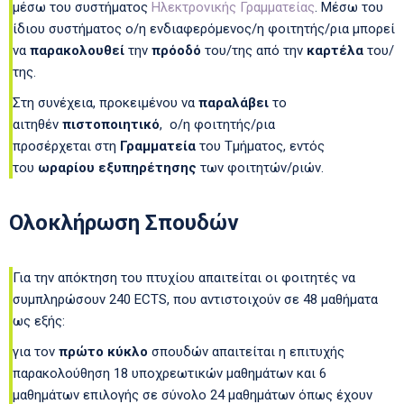
μέσω του συστήματος
Ηλεκτρονικής Γραμματείας
. Μέσω του
ίδιου συστήματος ο/η ενδιαφερόμενος/η φοιτητής/ρια μπορεί
να
παρακολουθεί
την
πρόοδό
του/της από την
καρτέλα
του/
της.
Στη συνέχεια, προκειμένου να
παραλάβει
το
αιτηθέν
πιστοποιητικό
, ο/η φοιτητής/ρια
προσέρχεται στη
Γραμματεία
του Τμήματος, εντός
του
ωραρίου εξυπηρέτησης
των φοιτητών/ριών.
Ολοκλήρωση Σπουδών
Για την απόκτηση του πτυχίου απαιτείται οι φοιτητές να
συμπληρώσουν 240 ECTS, που αντιστοιχούν σε 48 μαθήματα
ως εξής:
για τον
πρώτο κύκλο
σπουδών απαιτείται η επιτυχής
παρακολούθηση 18 υποχρεωτικών μαθημάτων και 6
μαθημάτων επιλογής σε σύνολο 24 μαθημάτων όπως έχουν