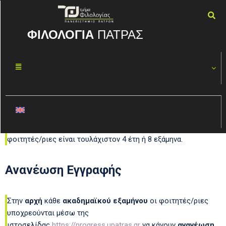
ΦΙΛΟΛΟΓΙΑ
ΠΑΤΡΑΣ
Θέματα Σπουδών
Διάρκεια Φοίτησης
Η
διάρκεια φοίτησης
, για τους/τις
προπτυχιακούς/ές
φοιτητές/ριες είναι τουλάχιστον 4 έτη ή 8 εξάμηνα.
Ανανέωση Εγγραφής
Στην
αρχή
κάθε
ακαδημαϊκού εξαμήνου
οι φοιτητές/ριες
υποχρεούνται μέσω της
ιστοσελίδας
https://progress.upatras.gr
να κάνουν
ανανέωση