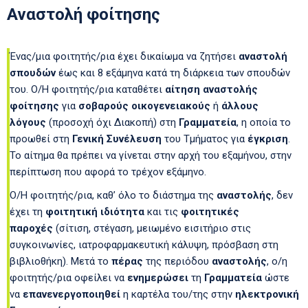
Αναστολή φοίτησης
Ένας/μια φοιτητής/ρια έχει δικαίωμα να ζητήσει
αναστολή
σπουδών
έως και 8 εξάμηνα κατά τη διάρκεια των σπουδών
του. Ο/Η φοιτητής/ρια καταθέτει
αίτηση αναστολής
φοίτησης
για
σοβαρούς οικογενειακούς
ή
άλλους
λόγους
(προσοχή όχι Διακοπή) στη
Γραμματεία
, η οποία το
προωθεί στη
Γενική Συνέλευση
του Τμήματος για
έγκριση
.
Το αίτημα θα πρέπει να γίνεται στην αρχή του εξαμήνου, στην
περίπτωση που αφορά το τρέχον εξάμηνο.
Ο/H φοιτητής/ρια, καθ’ όλο το διάστημα της
αναστολής
, δεν
έχει τη
φοιτητική ιδιότητα
και τις
φοιτητικές
παροχές
(σίτιση, στέγαση, μειωμένο εισιτήριο στις
συγκοινωνίες, ιατροφαρμακευτική κάλυψη, πρόσβαση στη
βιβλιοθήκη). Μετά το
πέρας
της περιόδου
αναστολής
, ο/η
φοιτητής/ρια οφείλει να
ενημερώσει
τη
Γραμματεία
ώστε
να
επανενεργοποιηθεί
η καρτέλα του/της στην
ηλεκτρονική