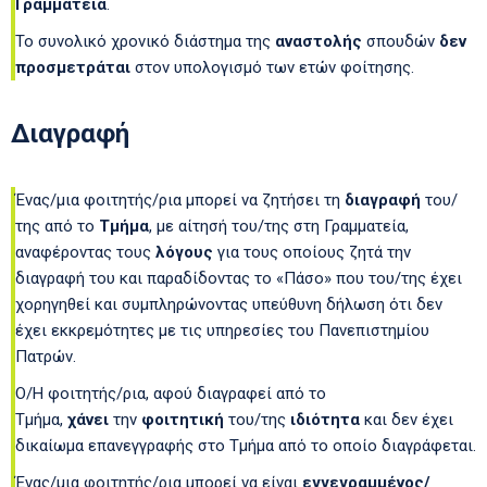
Γραμματεία
.
Το συνολικό χρονικό διάστημα της
αναστολής
σπουδών
δεν
προσμετράται
στον υπολογισμό των ετών φοίτησης.
Διαγραφή
Ένας/μια φοιτητής/ρια μπορεί να ζητήσει τη
διαγραφή
του/
της από το
Τμήμα
, με αίτησή του/της στη Γραμματεία,
αναφέροντας τους
λόγους
για τους οποίους ζητά την
διαγραφή του και παραδίδοντας το «Πάσο» που του/της έχει
χορηγηθεί και συμπληρώνοντας υπεύθυνη δήλωση ότι δεν
έχει εκκρεμότητες με τις υπηρεσίες του Πανεπιστημίου
Πατρών.
Ο/Η φοιτητής/ρια, αφού διαγραφεί από το
Τμήμα,
χάνει
την
φοιτητική
του/της
ιδιότητα
και δεν έχει
δικαίωμα επανεγγραφής στο Τμήμα από το οποίο διαγράφεται.
Ένας/μια φοιτητής/ρια μπορεί να είναι
εγγεγραμμένος/