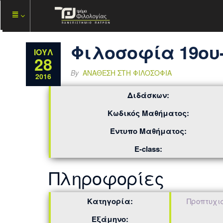
Φιλοσοφία 19ου-
ΙΟΎΛ
28
By
ΑΝΆΘΕΣΗ ΣΤΗ ΦΙΛΟΣΟΦΊΑ
2016
Διδάσκων:
Κωδικός Μαθήματος:
Έντυπο Μαθήματος:
E-class:
Πληροφορίες
Κατηγορία:
Προπτυχι
Εξάμηνο: