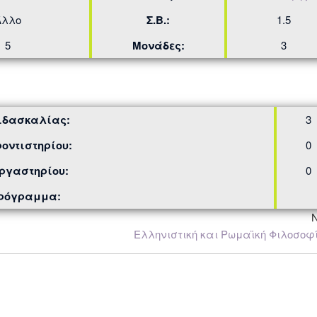
Άλλο
Σ.Β.:
1.5
5
Μονάδες:
3
ιδασκαλίας:
3
οντιστηρίου:
0
ργαστηρίου:
0
Πρόγραμμα:
Ελληνιστική και Ρωμαϊκή Φιλοσοφ