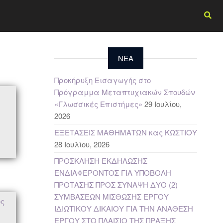
NEA
Προκήρυξη Εισαγωγής στο
Πρόγραμμα Μεταπτυχιακών Σπουδών
«Γλωσσικές Επιστήμες»
29 Ιουλίου,
2026
ΕΞΕΤΑΣΕΙΣ ΜΑΘΗΜΑΤΩΝ κας ΚΩΣΤΙΟΥ
28 Ιουλίου, 2026
ΠΡΟΣΚΛΗΣΗ ΕΚΔΗΛΩΣΗΣ
ΕΝΔΙΑΦΕΡΟΝΤΟΣ ΓΙΑ ΥΠΟΒΟΛΗ
ΠΡΟΤΑΣΗΣ ΠΡΟΣ ΣΥΝΑΨΗ ΔΥΟ (2)
ΣΥΜΒΑΣΕΩΝ ΜΙΣΘΩΣΗΣ ΕΡΓΟΥ
ος
ΙΔΙΩΤΙΚΟΥ ΔΙΚΑΙΟΥ ΓΙΑ ΤΗΝ ΑΝΑΘΕΣΗ
ΕΡΓΟΥ ΣΤΟ ΠΛΑΙΣΙΟ ΤΗΣ ΠΡΑΞΗΣ