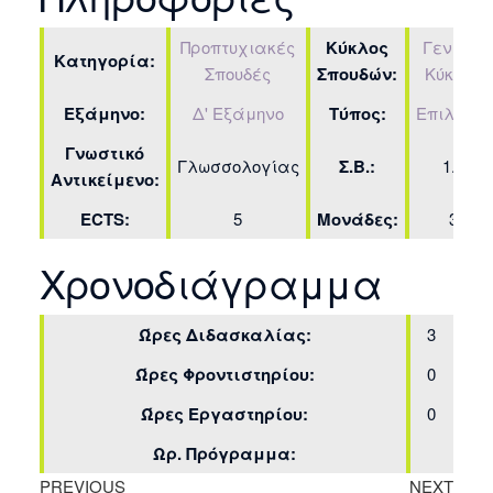
Προπτυχιακές
Κύκλος
Γενικός
Κατηγορία:
Σπουδές
Σπουδών:
Κύκλος
Εξάμηνο:
Δ' Εξάμηνο
Τύπος:
Επιλογής
Γνωστικό
Γλωσσολογίας
Σ.Β.:
1.5
Αντικείμενο:
ECTS:
5
Μονάδες:
3
Χρονοδιάγραμμα
Ώρες Διδασκαλίας:
3
Ώρες Φροντιστηρίου:
0
Ώρες Εργαστηρίου:
0
Ωρ. Πρόγραμμα:
PREVIOUS
NEXT