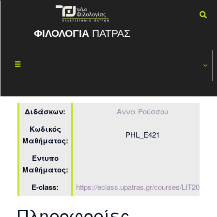
ΦΙΛΟΛΟΓΙΑ
ΠΑΤΡΑΣ
Γλωσσολογικέ
ΜΆΙ
11
ς εφαρμογές
2026
By
ΡΟΎΣΣΟΥ ΆΝΝΑ
Διδάσκων:
Άννα Ρούσσου
Κωδικός
PHL_E421
Μαθήματος:
Έντυπο
Μαθήματος:
E-class:
https://eclass.upatras.gr/courses/LIT2043/
Πληροφορίες