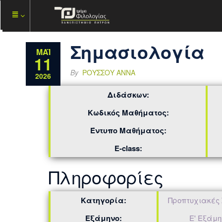
Σημασιολογία
ΜΆΙ
11
By
ΡΟΎΣΣΟΥ ΆΝΝΑ
2026
Διδάσκων:
Κωδικός Μαθήματος:
Έντυπο Μαθήματος:
E-class:
Πληροφορίες
Κατηγορία:
Προπτυχιακές
Εξάμηνο:
Ε' Εξάμη