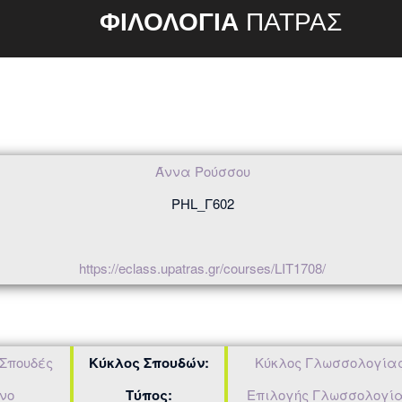
ΦΙΛΟΛΟΓΙΑ
ΠΑΤΡΑΣ
Άννα Ρούσσου
PHL_Γ602
https://eclass.upatras.gr/courses/LIT1708/
 Σπουδές
Κύκλος Σπουδών:
Κύκλος Γλωσσολογία
νο
Τύπος:
Επιλογής Γλωσσολογί