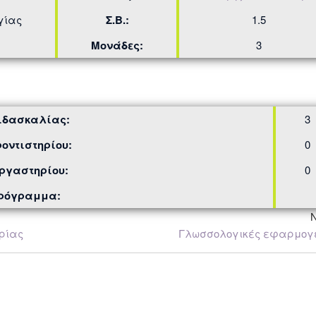
γίας
Σ.Β.:
1.5
Μονάδες:
3
ιδασκαλίας:
3
οντιστηρίου:
0
ργαστηρίου:
0
Πρόγραμμα:
ωρίας
Γλωσσολογικές εφαρμογ