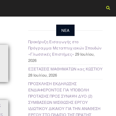
NEA
Προκήρυξη Εισαγωγής στο
Πρόγραμμα Μεταπτυχιακών Σπουδών
«Γλωσσικές Επιστήμες»
29 Ιουλίου,
2026
ΕΞΕΤΑΣΕΙΣ ΜΑΘΗΜΑΤΩΝ κας ΚΩΣΤΙΟΥ
28 Ιουλίου, 2026
ΠΡΟΣΚΛΗΣΗ ΕΚΔΗΛΩΣΗΣ
ΕΝΔΙΑΦΕΡΟΝΤΟΣ ΓΙΑ ΥΠΟΒΟΛΗ
ΠΡΟΤΑΣΗΣ ΠΡΟΣ ΣΥΝΑΨΗ ΔΥΟ (2)
ΣΥΜΒΑΣΕΩΝ ΜΙΣΘΩΣΗΣ ΕΡΓΟΥ
ς
ΙΔΙΩΤΙΚΟΥ ΔΙΚΑΙΟΥ ΓΙΑ ΤΗΝ ΑΝΑΘΕΣΗ
ας
ΕΡΓΟΥ ΣΤΟ ΠΛΑΙΣΙΟ ΤΗΣ ΠΡΑΞΗΣ