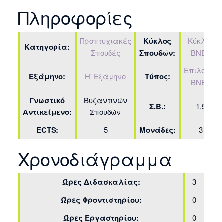
Πληροφορίες
Προπτυχιακές
Κύκλος
Κύκλος
Κατηγορία:
Σπουδές
Σπουδών:
ΒΝΕΣ
Επιλογής
Εξάμηνο:
Η' Εξάμηνο
Τύπος:
ΒΝΕΣ
Γνωστικό
Βυζαντινών
Σ.Β.:
1.5
Αντικείμενο:
Σπουδών
ECTS:
5
Μονάδες:
3
Χρονοδιάγραμμα
Ώρες Διδασκαλίας:
3
Ώρες Φροντιστηρίου:
0
Ώρες Εργαστηρίου:
0