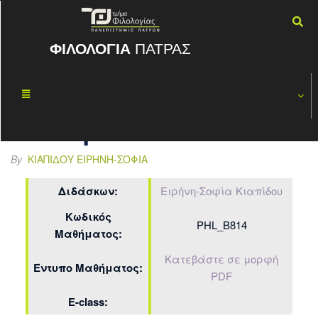
ΦΙΛΟΛΟΓΙΑ
ΠΑΤΡΑΣ
Βυζαντινή
ΜΆΙ
17
Επιστολογρα
2024
φία
By
ΚΙΑΠΊΔΟΥ ΕΙΡΉΝΗ-ΣΟΦΊΑ
Διδάσκων:
Ειρήνη-Σοφία Κιαπίδου
Κωδικός
PHL_Β814
Μαθήματος:
Κατεβάστε σε μορφή
Έντυπο Μαθήματος:
PDF
E-class: