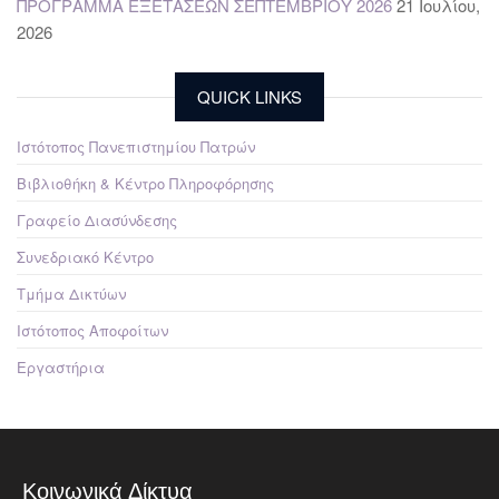
ΠΡΟΓΡΑΜΜΑ ΕΞΕΤΑΣΕΩΝ ΣΕΠΤΕΜΒΡΙΟΥ 2026
21 Ιουλίου,
2026
QUICK LINKS
Ιστότοπος Πανεπιστημίου Πατρών
Βιβλιοθήκη & Κέντρο Πληροφόρησης
Γραφείο Διασύνδεσης
Συνεδριακό Κέντρο
Τμήμα Δικτύων
Ιστότοπος Αποφοίτων
Εργαστήρια
Κοινωνικά Δίκτυα