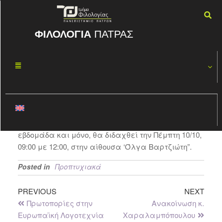
ΦΙΛΟΛΟΓΙΑ
ΠΑΤΡΑΣ
Φωνητική –
ΟΚΤ
07
Φωνολογία
2019
By
ΦΏΤΗΣ ΚΑΣΠΊΡΗΣ
Το μάθημα “Φωνητική – Φωνολογία”
(συνδιδασκαλία 5ου & 7ου εξαμήνου), γι’ αυτή την
εβδομάδα και μόνο, θα διδαχθεί την Πέμπτη 10/10,
09:00 με 12:00, στην αίθουσα ‘Όλγα Βαρτζιώτη”.
Posted in
Προπτυχιακά
PREVIOUS
NEXT
Πρωτοπορίες στην
Ανακοίνωση κ.
Ευρωπαϊκή Λογοτεχνία
Χαραλαμπόπουλου