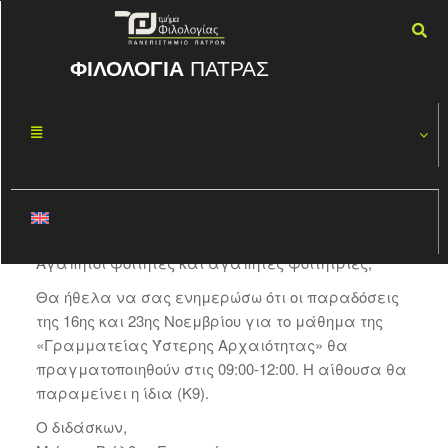
ΦΙΛΟΛΟΓΙΑ
ΠΑΤΡΑΣ
Γραμματεία
ΝΟΈ
15
Ύστερης
2022
Αρχαιότητας
By
ΦΏΤΗΣ ΚΑΣΠΊΡΗΣ
Αγαπητοί φοιτητές και αγαπητές φοιτήτριες,
Θα ήθελα να σας ενημερώσω ότι οι παραδόσεις
της 16ης και 23ης Νοεμβρίου για το μάθημα της
«Γραμματείας Ύστερης Αρχαιότητας» θα
πραγματοποιηθούν στις 09:00-12:00. Η αίθουσα θα
παραμείνει η ίδια (Κ9).
Ο διδάσκων,