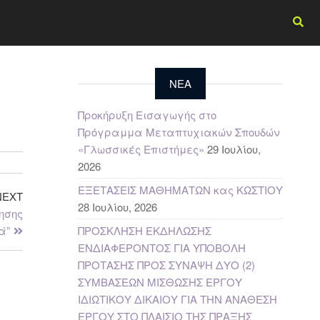
NEA
Προκήρυξη Εισαγωγής στο
Πρόγραμμα Μεταπτυχιακών Σπουδών
«Γλωσσικές Επιστήμες»
29 Ιουλίου,
2026
ΕΞΕΤΑΣΕΙΣ ΜΑΘΗΜΑΤΩΝ κας ΚΩΣΤΙΟΥ
NEXT
28 Ιουλίου, 2026
ησης
ά”
ΠΡΟΣΚΛΗΣΗ ΕΚΔΗΛΩΣΗΣ
ΕΝΔΙΑΦΕΡΟΝΤΟΣ ΓΙΑ ΥΠΟΒΟΛΗ
ΠΡΟΤΑΣΗΣ ΠΡΟΣ ΣΥΝΑΨΗ ΔΥΟ (2)
ΣΥΜΒΑΣΕΩΝ ΜΙΣΘΩΣΗΣ ΕΡΓΟΥ
ΙΔΙΩΤΙΚΟΥ ΔΙΚΑΙΟΥ ΓΙΑ ΤΗΝ ΑΝΑΘΕΣΗ
ΕΡΓΟΥ ΣΤΟ ΠΛΑΙΣΙΟ ΤΗΣ ΠΡΑΞΗΣ