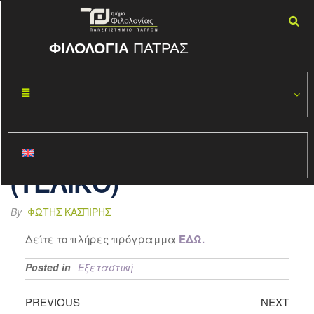
ΦΙΛΟΛΟΓΙΑ
ΠΑΤΡΑΣ
ΠΡΟΓΡΑΜΜΑ
ΜΆΙ
29
ΕΞΕΤΑΣΕΩΝ
2023
ΕΑΡΙΝΟΥ
ΕΞΑΜΗΝΟΥ 2022-23
(ΤΕΛΙΚΟ)
By
ΦΏΤΗΣ ΚΑΣΠΊΡΗΣ
Δείτε το πλήρες πρόγραμμα
ΕΔΩ.
Posted in
Εξεταστική
PREVIOUS
NEXT