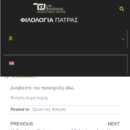
ΦΙΛΟΛΟΓΙΑ
ΠΑΤΡΑΣ
Προκήρυξη
ΝΟΈ
03
Πρακτικής
2016
Άσκησης ακαδ.
έτους 2016-17
By
VGIANNAKOP
Διαβάστε την προκήρυξη
εδώ
.
Αίτηση συμετοχής
Posted in
Πρακτική Άσκηση
PREVIOUS
NEXT