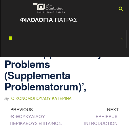
ΦΙΛΟΛΟΓΙΑ
ΠΑΤΡΑΣ
‘Author(s) and
ΔΕΚ
06
reader(s) in the
2020
Supplementary
Problems
(Supplementa
Problematorum)’,
By
ΟΙΚΟΝΟΜΟΠΟΎΛΟΥ ΚΑΤΕΡΊΝΑ
PREVIOUS
NEXT
ΘΟΥΚΥΔΙΔΟΥ
EPHIPPUS:
ΠΕΡΙΚΛΕΟΥΣ ΕΠΙΤΑΦΙΟΣ:
INTRODUCTION,